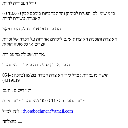
גודל העבודות להיות
עד 60X60 ס"מ.שימו לב- הפניות לסוגיהן וההתכתבויות ביניכם לבין
האוצרת עשויות להיות
מתועדות ומוצגות כחלק מהפרויקט.
האוצרת ותוכנית האוצרות אינם לוקחים אחריות על הפרה של זכויות
יוצרים או כל סוגיה חוקית
אחרת שעולה מהעבודות.
מועד אחרון להגשת מועמדות : לא נמסר
הגשת מועמדות : מייל לידי האוצרת דבורה בוצ'מן (טלפון : 054-
4319619)
דמי רישום : חינם
מועד התערוכה : 10.03.11 (לא נמסר מועד סיום)
dvorabochman@gmail.com
לינק למייל :
בהצלחה.......