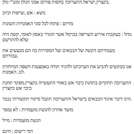
בקצרין,ישראל.התערוכה בחסות פורום אמני הגולן ומט"י גולן.
נושא : אש ,שרפות וכיוב
מדיום : פתוח לכל סוגי האמנויות השונות
נוהל : בעקבות אירוע השריפה בכרמל אשר הוגדר כאסון לאומי, קשה היה
שלא להתרשם
מעבודתם הקשה של הכבאים ועל המסירות בה הם מבצעים את
עבודתם.
אנו מבקשים להביע את הערכתנו ולהגיד תודה באמצעות השפה המיוחדת
לנו, האמנות.
התערוכה תתקיים בתחנת כיבוי אש באזור התעשייה בקצרין.מפקד תחנת
כיבוי אש בקצרין
הינו דובר איגוד הכבאים בישראל והתערוכה תקבל סיקור תקשורתי נכבד.
מועד אחרון להגשת מועמדות : לא נמסר
הגשת מועמדות : מייל
דמי רישום : חינם