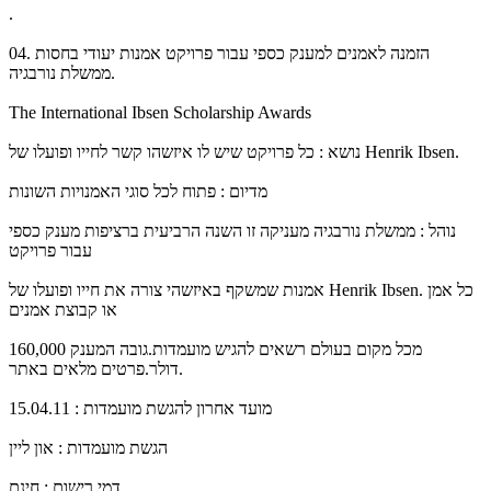
.
04. הזמנה לאמנים למענק כספי עבור פרויקט אמנות יעודי בחסות
ממשלת נורבגיה.
The International Ibsen Scholarship Awards
נושא : כל פרויקט שיש לו איזשהו קשר לחייו ופועלו של Henrik Ibsen.
מדיום : פתוח לכל סוגי האמנויות השונות
נוהל : ממשלת נורבגיה מעניקה זו השנה הרביעית ברציפות מענק כספי
עבור פרויקט
אמנות שמשקף באיזשהי צורה את חייו ופועלו של Henrik Ibsen. כל אמן
או קבוצת אמנים
מכל מקום בעולם רשאים להגיש מועמדות.גובה המענק 160,000
דולר.פרטים מלאים באתר.
מועד אחרון להגשת מועמדות : 15.04.11
הגשת מועמדות : און ליין
דמי רישום : חינם