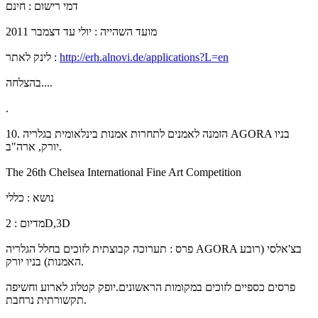
דמי רישום : חינם
מועד השהייה : יולי עד דצמבר 2011
http://erh.alnovi.de/applications?L=en
לינק לאתר :
בהצלחה....
.
10. הזמנה לאמנים לתחרות אמנות בינלאומית בגלריה AGORA בניו
יורק, ארה"ב.
The 26th Chelsea International Fine Art Competition
נושא : כללי
מדיום : 2D,3D
פרס : תערוכה קבוצתית לזוכים בחלל הגלריה AGORA בצ'אלסי (רובע
האמנות) בניו יורק.
פרסים כספיים לזוכים במקומות הראשונים.יופק קטלוג לארוע וחשיפה
תקשורתית נרחבת.