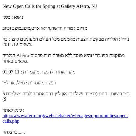
New Open Calls for Spring at Gallery Aferro, NJ
נושא : כללי
מדיום : מדיה חדשה,וידאו ארט,מיצג,מיצב וכיוב
נוהל : הגלריה מבקשת הצעות מאמנים מכל העולם המעונינים להציג בה
בשנים 2011/12.
הגלריה Aferro ממוקמת בניו ג'רזי והיא מוסד ללא מטרת רווח.פרטים
מלאים באתר.
מועד אחרון להגשת מועמדות : 01.07.11
הגשת מועמדות : מייל, און ליין
דמי רישום : חינם (במידה ושולחים און ליין דרך אתר הגלריה משלמים 5
$)
לינק לאתר :
http://www.aferro.org/websitebaker/wb/pages/opportunities/open-
calls.php
בהצלחה......