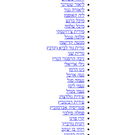
ליאור שטיינר
ליאורה גנור
ליה קאופמן
מיכל ברנע
מיכל עלמה
מירית צ'רוינסקי
מלכה ענבל
מנשה קדישמן
נורית גור לביא (קרני)
נורית שני
ניבה הרסגור הנדין
נילי אריאלי
נינו הרמן
נעה ארבל
נעמה סגל
נעמי לינזן
נעמי מנדל
עידית גולדצויג
עירית רבינוביץ
פטריסיה אברמוביץ
פמלה סילבר
קרן פרגו
רונית גורביץ'
רותי בן יעקב
רינת קישוני