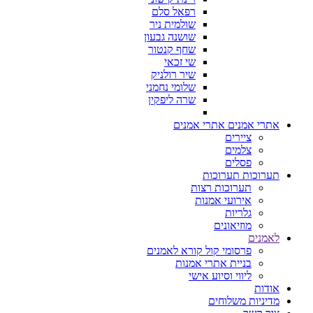
רפאל סלם
שולמית ניר
שושנה גבעון
שחף קנטור
שי זכאי
שיר רולניק
שלומי נחמני
שרה ליפקין
אתרי אמנים
אתרי אמנים
ציירים
צלמים
פסלים
תערוכות
תערוכות
תערוכות רצות
אירועי אמנות
גלריות
מוזיאונים
לאמנים
פרסומי קול קורא לאמנים
בניית אתרי אמנות
ליווי וסיוע אישי
אודות
מדיניות משלוחים