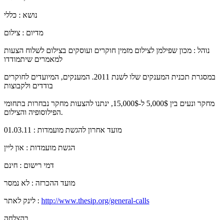
נושא : כללי
מדיום : צילום
נוהל : מכון שפילמן לצילום מזמין חוקרים ועוסקים בצילום לשלוח הצעות
למאמרים שיתמודדו
במסגרת תכנית המענקים שלו לשנת 2011. המענקים, המיועדים לחוקרים
בודדים ולקבוצות
מחקר ונעים בין 5,000$ ל-15,000$, ינתנו להצעות מחקר נבחרות בתחומי
הפילוסופיה והצילום.
מועד אחרון להגשת מועמדות : 01.03.11
הגשת מועמדות : און ליין
דמי רישום : חינם
מועד ההכרזה : לא נמסר
http://www.thesip.org/general-calls
לינק לאתר :
בהצלחה......