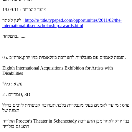
מועד ההכרזה : 19.09.11
http://re-title.typepad.com/opportunities/2011/02/the-
לינק לאתר :
international-ibsen-scholarship-awards.html
בהצלחה........
.
05. הזמנה לאמנים עם מוגבלויות לתערוכה בינלאומית בניו יורק,ארה"ב.
Eighth International Acquisitions Exhibition for Artists with
Disabilities
נושא : כללי
מדיום : 2D, 3D
פרס : מיועד לאמנים בעלי מוגבלויות בלבד.תערוכה קבוצתית לזוכים בחלל
תצוגה של
הגלריה Proctor's Theater in Schenectady בניו יורק.לאחר מכן התערוכה
תוצג גם בגלריה