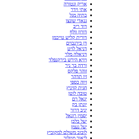
אריק ונטורה
אתי וידר
בתיה מגל
גנאדי שונצו
דוד ריב
דורון וולף
דורית קליש טייכמן
דן בירנבוים
דניאל לויט
דניאלה מלר
ויויא הירש בירקנפלד
ורדה בר ניר
זוהר פלקס
זיו תדהר
זיוה כספי
חגית קזיניץ
טובה לוטן
יגאל רם
יונתן בק
יניב דרור
יסמין רונאל
יעל בלבן
יעל נעמן
לובוב משולם למקוביץ
ליאור מטלוב