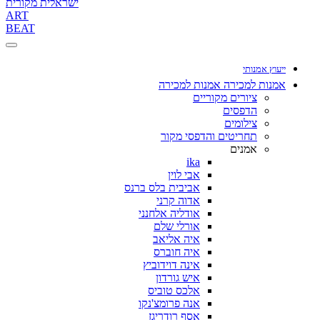
ישראלית מקורית
ART
BEAT
ייעוץ אמנותי
אמנות למכירה
אמנות למכירה
ציורים מקוריים
הדפסים
צילומים
תחריטים והדפסי מקור
אמנים
ika
אבי לוין
אביבית בלס ברנס
אדוה קרני
אודליה אלחנני
אורלי שלם
איה אליאב
איה חוברס
אינה דוידוביץ
איש גורדון
אלכס טוביס
אנה פרומצ'נקו
אסף רודריגז