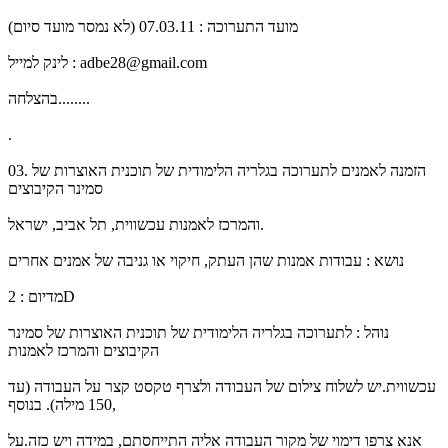
מועד התערוכה : 07.03.11 (לא נמסר מועד סיום)
לינק למייל : adbe28@gmail.com
בהצלחה........
.
03. הזמנה לאמנים לתערוכה בגלריה הלימודית של תוכנית האוצרות של
סמינר הקיבוצים
והמרכז לאמנות עכשווית, תל אביב, ישראל.
נושא : עבודות אמנות שהן העתק, חיקוי או גניבה של אמנים אחרים
מדיום : 2D
נוהל : לתערוכה בגלריה הלימודית של תוכנית האוצרות של סמינר
הקיבוצים והמרכז לאמנות
עכשווית.יש לשלוח צילום של העבודה ולצרף טקסט קצר על העבודה (עד
150 מילה). בנוסף,
אנא צרפו דימוי של מקור העבודה אליה התייחסתם, במידה ויש כזה.על