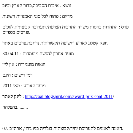
נושא : איכות הסביבה,כדור הארץ וכיוב
מדיום : פתוח לכל סוגי האמנויות השונות
פרס : התחרות בחסות משרד התרבות הצרפתי.תערוכה קבוצתית לזוכים
ופרסים כספיים.
יופק קטלוג לארוע וחשיפה תקשורתית נרחבת.פרטים באתר.
מועד אחרון להגשת מועמדות : 30.04.11
הגשת מועמדות : און ליין
דמי רישום : חינם
מועד הארוע : מאי 2011
/
http://coal.blogspirit.com/award-prix-coal-2011
לינק לאתר :
בהצלחה.........
.
07. הזמנה לאמנים לתערוכת יחיד/קבוצתית בגלריה בניו ג'רזי, ארה"ב.