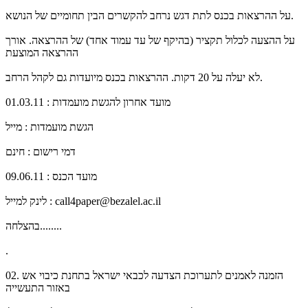
על ההרצאות בכנס לתת דגש נרחב להקשרים הבין תחומיים של הנושא.
על ההצעה לכלול תקציר (בהיקף של עד עמוד אחד) של ההרצאה. אורך
ההרצאה המוצעת
לא יעלה על 20 דקות. ההרצאות בכנס מיועדות גם לקהל הרחב.
מועד אחרון להגשת מועמדות : 01.03.11
הגשת מועמדות : מייל
דמי רישום : חינם
מועד הכנס : 09.06.11
לינק למייל : call4paper@bezalel.ac.il
בהצלחה........
.
02. הזמנה לאמנים לתערוכת הצדעה לכבאי ישראל בתחנת כיבוי אש
באזור התעשייה