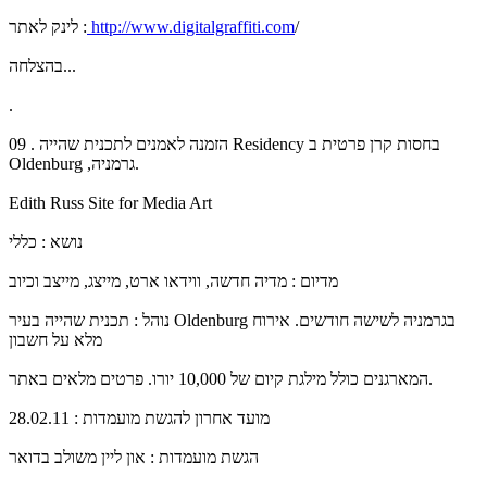
/
http://www.digitalgraffiti.com
לינק לאתר :
בהצלחה...
.
09 . הזמנה לאמנים לתכנית שהייה Residency בחסות קרן פרטית ב
Oldenburg ,גרמניה.
Edith Russ Site for Media Art
נושא : כללי
מדיום : מדיה חדשה, ווידאו ארט, מייצג, מייצב וכיוב
נוהל : תכנית שהייה בעיר Oldenburg בגרמניה לשישה חודשים. אירוח
מלא על חשבון
המארגנים כולל מילגת קיום של 10,000 יורו. פרטים מלאים באתר.
מועד אחרון להגשת מועמדות : 28.02.11
הגשת מועמדות : און ליין משולב בדואר