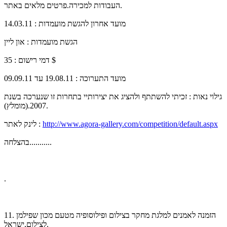
העבודות למכירה.פרטים מלאים באתר.
מועד אחרון להגשת מועמדות : 14.03.11
הגשת מועמדות : און ליין
דמי רישום : 35 $
מועד התערוכה : 19.08.11 עד 09.09.11
גילוי נאות : זכיתי להשתתף ולהציג את יצירותיי בתחרות זו שנערכה בשנת
2007.(מומלץ).
http://www.agora-gallery.com/competition/default.aspx
לינק לאתר :
בהצלחה...........
.
11. הזמנה לאמנים למלגת מחקר בצילום ופילוסופיה מטעם מכון שפילמן
לצילום,ישראל.