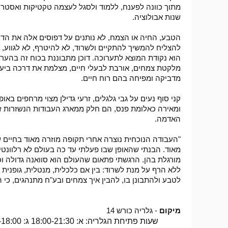
מתוך כוונה לפענח, ללמוד ולסגל לעצמה טקטיקות ואסטרטג
שנות אבולוציה.
הטבע, החיה או הצמח, לא נותנים על דפוסים אלה את הדעת
להצליח להמשיך להתקיים ולשרוד, לא להיטרף, לא לגווע, 
הוא נקודת המוצא לתערוכה. דוכן מתבוננת בכוח זה בהערצ
מלקטת צמחים, אורבת לבעלי חיים, מצלמת את דרכה ביער
מדביקה ומפיחה בהם רוח חיים.
קני סוף נעים על גבי גלגלים, זרעי גדילן מצוי מרחפים בא
ומאירה כאלומת פנס, הם חלק ממארג העבודות הנשזרות זו 
האדמה.
"העבודה הנוכחית נוצרה אחרי תקופה מוזרה מאוד בחיים 
מאוד. הבנתי שהאופן שבו פעלתי עד כה בעולם לא רלוונטי 
מורגלת בהן. הרגשתי פתאום שהעולם הוא סוואנה גדולה וכ
ללא הרף על מנת לשרוד: בין אם כלכלית, מנטלית, גופנית 
לטבע ולהתבונן בו, להבין איך צמחים ובע"ח מתנהגים, כי
מיקום
- גלריה כורש 14