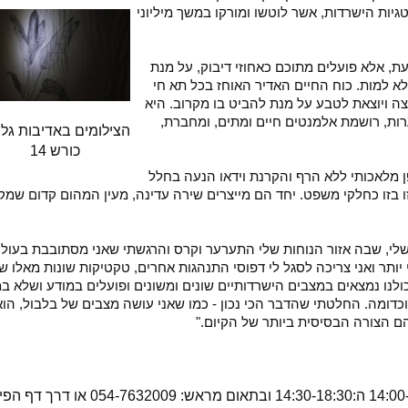
יות הישרדות, אשר לוטשו ומורקו במשך מיליוני
, אלא פועלים מתוכם כאחוזי דיבוק, על מנת
לא למות. כוח החיים האדיר האוחז בכל תא חי
ה ויוצאת לטבע על מנת להביט בו מקרוב. היא
ות, רושמת אלמנטים חיים ומתים, ומחברת,
הצילומים באדיבות גל
כורש 14
ופן מלאכותי ללא הרף והקרנת וידאו הנעה בחלל
בזו כחלקי משפט. יחד הם מייצרים שירה עדינה, מעין המהום קדום שמקו
שלי, שבה אזור הנוחות שלי התערער וקרס והרגשתי שאני מסתובבת בעול
יותר ואני צריכה לסגל לי דפוסי התנהגות אחרים, טקטיקות שונות מאלו שה
ולנו נמצאים במצבים הישרדותיים שונים ומשונים ופועלים במודע ושלא ב
וכדומה. החלטתי שהדבר הכי נכון - כמו שאני עושה מצבים של בלבול, הוא
 הם הצורה הבסיסית ביותר של הקיום."
שעות פתיחת הגלריה: א: 18:00-21:30 ג: 14:00-18:00 ה:14:30-18:30 ובתאום מראש: 9