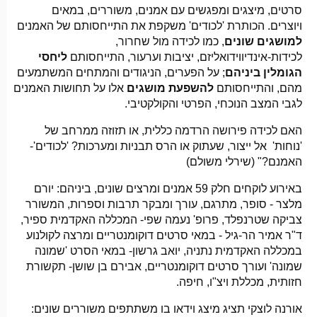
סרטים, מיצגים ומפגשים עם אמנים, משוררים, במאים
ויוצרים. הכותרת 'לכודים' משקפת את התייחסותם של האמנים
למושגים שונים
, כמו לכידה מול שחרור,
לכידות-אינדיווידואליזם, יציבות וערעור, התייחסותם
ליחסי
הגומלין ביניהם
; על הפערים, הניגודים והמתחים המשתמעים
מהם, והתייחסותם
להשפעת מושגים
אלו על תחושות האמנים
לגבי המצב הנוכחי, הפרטי והקולקטיבי.
האם לכידה פירושה הרדמה כללית, או תזוזה ממרחב של
'נוחות' אל ייצור, שעתוק או הרס תבניות ומערכות? 'לכודים'-
האמנם?" (שירלי משולם)
באירוע לוקחים חלק 59 אמנים ומרצים שונים, ביניהם: יורם
מלצר - סופר, מתרגם, עורך ומבקר תרבות וספרות, המשורר
צביקה שטרנפלד, פרופ' נעמה שפי- המכללה האקדמית ספיר,
ד"ר אמיר הר-גיל - במאי סרטים דוקומנטריים ומרצה לקולנוע
במכללה האקדמית נתניה, יואב גרשון- במאי הסרט 'שמונה
שמונה' ועורך סרטים דוקומנטריים, אבירם בן שושן- תקשורת
חזותית, מכללת ויצ"ו, חיפה.
אורנה לוצקי תציג מיצג וידאו בו משתתפים משוררים שונים: