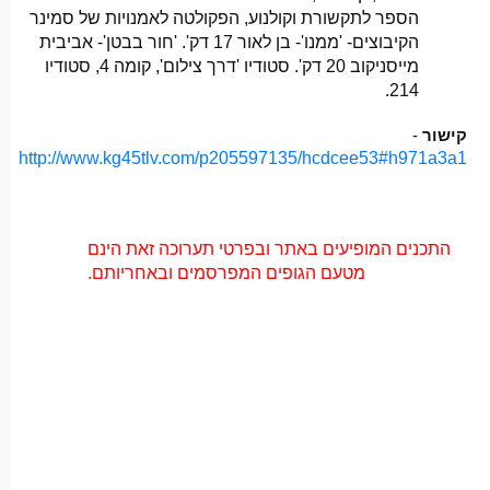
הספר לתקשורת וקולנוע, הפקולטה לאמנויות של סמינר
הקיבוצים- 'ממנו'- בן לאור 17 דק'. 'חור בבטן'- אביבית
מייסניקוב 20 דק'. סטודיו 'דרך צילום', קומה 4, סטודיו
214.
קישור
-
http://www.kg45tlv.com/p205597135/hcdcee53#h971a3a1
התכנים המופיעים באתר ובפרטי תערוכה זאת הינם
מטעם הגופים המפרסמים ובאחריותם.