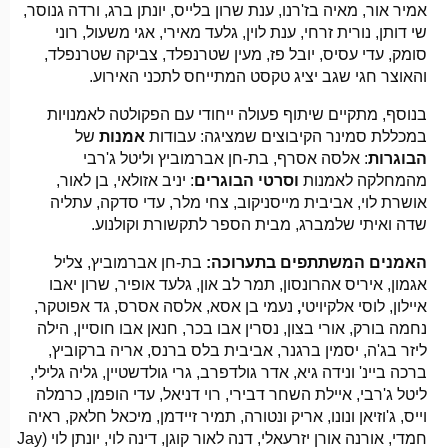
אמיר אור, מאיה בז'רנו, ענת שרון בלייס, יונתן ברג, ורדה גנוסר,
שי דותן, נורית זרחי, ענת לוין, גלעד מאירי, אגי משעול, רוני
סומק, עדי עסיס, יובל פז, מעין שטרנפלד, צביקה שטרנפלד,
והאוצר חגי שגב יציג טקסט המתייחס לתכני האירוע.
בנוסף, מתקיים שיתוף פעולה ייחודי עם הפקולטה לאמנויות
במכללת סמינר הקיבוצים שמציגה: עבודות
אמנות
של
הבוגרות
: אלסה אסרף, בת-חן אברמוביץ וליטל ג'רבי
מהמחלקה לאמנות
וסרטי
הבוגרים
: יניב אזולאי, בן לאור,
אושרת לוי, אביבית מייסניקוב, צחי מלר, עדי סדקה, עתליה
שדה ואיתי שלמברג, מבית הספר לתקשורת וקולנוע.
האמנים המשתתפים בתערוכה:
בת-חן אברמוביץ, צליל
אגמון, איריס אהרונסון,
תמר לב און, גלעד אופיר, שרון יאבו
איילון, לוסי אלקיויטי
,
נעמי בן אסא, אלסה אסרס, גד אפוטקר,
נחמה בורק, אורי בצון, נסרין אבו בכר, חנאן אבו חוסיין, הילה
ליזר בג'ה, יסמין ברגנר, אביבית בלס ברנס, אריה ברקוביץ,
ברכה ביינ' ונידה גיא, אדר גולדפרב, גרי גולדשטיין, גליה גלילי,
ליטל ג'רבי, איילת השחר דבירי, רוי דניאל, עדי הופמן, כרמלה
וייס, ג'וזיאן ונונו, אריק ונטורה, תמיר זיידמן, מיכאל חלאק, ראיה
חמדי, אורנה אורן יזרעאלי, דנה לאור קוגן, דינה לוי, יונתן לוי (Jay