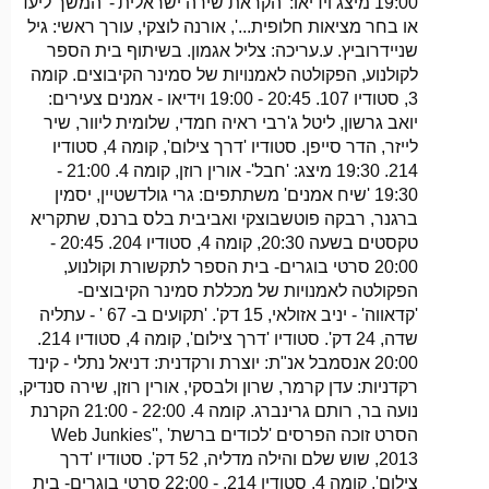
19:00 מיצג וידיאו: 'הקראת שירה ישראלית'- 'המשך ליעד
או בחר מציאות חלופית...', אורנה לוצקי, עורך ראשי: גיל
שניידרוביץ. ע.עריכה: צליל אגמון. בשיתוף בית הספר
לקולנוע, הפקולטה לאמנויות של סמינר הקיבוצים. קומה
3, סטודיו 107. 20:45 - 19:00 וידיאו - אמנים צעירים:
יואב גרשון, ליטל ג'רבי ראיה חמדי, שלומית ליוור, שיר
לייזר, הדר סייפן. סטודיו 'דרך צילום', קומה 4, סטודיו
214. 19:30 מיצג: 'חבל'- אורין רוזן, קומה 4. 21:00 -
19:30 'שיח אמנים' משתתפים: גרי גולדשטיין, יסמין
ברגנר, רבקה פוטשבוצקי ואביבית בלס ברנס, שתקריא
טקסטים בשעה 20:30, קומה 4, סטודיו 204. 20:45 -
20:00 סרטי בוגרים- בית הספר לתקשורת וקולנוע,
הפקולטה לאמנויות של מכללת סמינר הקיבוצים-
'קדאווה' - יניב אזולאי, 15 דק'. 'תקועים ב- 67 ' - עתליה
שדה, 24 דק'. סטודיו 'דרך צילום', קומה 4, סטודיו 214.
20:00 אנסמבל אנ"ת: יוצרת ורקדנית: דניאל נתלי - קינד
רקדניות: עדן קרמר, שרון ולבסקי, אורין רוזן, שירה סנדיק,
נועה בר, רותם גרינברג. קומה 4. 22:00 - 21:00 הקרנת
הסרט זוכה הפרסים 'לכודים ברשת' ,'Web Junkies'
2013, שוש שלם והילה מדליה, 52 דק'. סטודיו 'דרך
צילום', קומה 4, סטודיו 214. - 22:00 סרטי בוגרים- בית