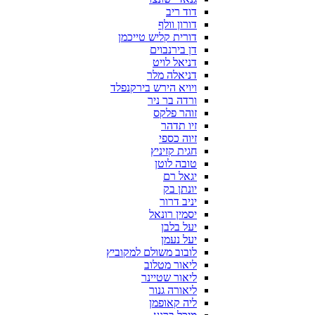
דוד ריב
דורון וולף
דורית קליש טייכמן
דן בירנבוים
דניאל לויט
דניאלה מלר
ויויא הירש בירקנפלד
ורדה בר ניר
זוהר פלקס
זיו תדהר
זיוה כספי
חגית קזיניץ
טובה לוטן
יגאל רם
יונתן בק
יניב דרור
יסמין רונאל
יעל בלבן
יעל נעמן
לובוב משולם למקוביץ
ליאור מטלוב
ליאור שטיינר
ליאורה גנור
ליה קאופמן