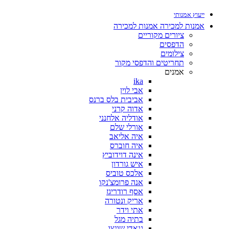
ייעוץ אמנותי
אמנות למכירה
אמנות למכירה
ציורים מקוריים
הדפסים
צילומים
תחריטים והדפסי מקור
אמנים
ika
אבי לוין
אביבית בלס ברנס
אדוה קרני
אודליה אלחנני
אורלי שלם
איה אליאב
איה חוברס
אינה דוידוביץ
איש גורדון
אלכס טוביס
אנה פרומצ'נקו
אסף רודריגז
אריק ונטורה
אתי וידר
בתיה מגל
גנאדי שונצו