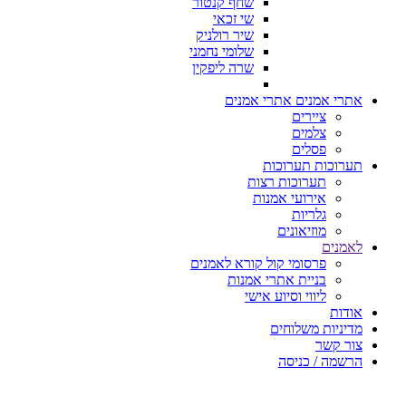
שחף קנטור
שי זכאי
שיר רולניק
שלומי נחמני
שרה ליפקין
אתרי אמנים
אתרי אמנים
ציירים
צלמים
פסלים
תערוכות
תערוכות
תערוכות רצות
אירועי אמנות
גלריות
מוזיאונים
לאמנים
פרסומי קול קורא לאמנים
בניית אתרי אמנות
ליווי וסיוע אישי
אודות
מדיניות משלוחים
צור קשר
הרשמה / כניסה