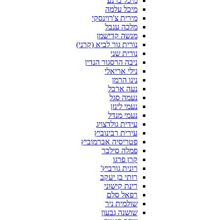
מיכל ברנע
מיכל עלמה
מירית צ'רוינסקי
מלכה ענבל
מנשה קדישמן
נורית גור לביא (קרני)
נורית שני
ניבה הרסגור הנדין
נילי אריאלי
נינו הרמן
נעה ארבל
נעמה סגל
נעמי לינזן
נעמי מנדל
עידית גולדצויג
עירית רבינוביץ
פטריסיה אברמוביץ
פמלה סילבר
קרן פרגו
רונית גורביץ'
רותי בן יעקב
רינת קישוני
רפאל סלם
שולמית ניר
שושנה גבעון