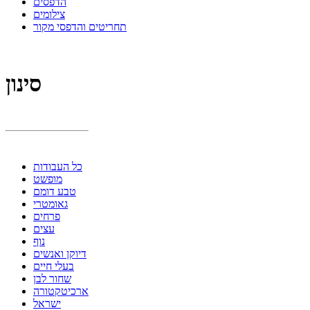
הדפסים
צילומים
תחריטים והדפסי מקור
סינון
כל העבודות
מופשט
טבע דומם
גאומטרי
פרחים
עצים
נוף
דיוקן ואנשים
בעלי חיים
שחור לבן
ארכיטקטורה
ישראל