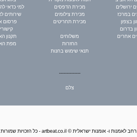
ים ירושלים
מכירת הדפסים
למי כדאי ל
נים במרכז
מכירת צילומים
שירותים ל
ון בצפון
מכירת תחריטים
פרסום א
ון בדרום
קישורי
נים אחרים
משלוחים
תקנון ה
החזרות
מפת הא
תנאי שימוש בחנות
--------------
צלם
זכויות שמורות ל - artbeat.co.il © מרחב לאמנות ו- אומנות ישראלית