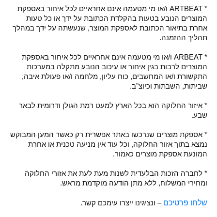
* ARTBEAT ו/או מי מטעמה אינם אחראיים לכל איחור באספקת
המוצרים הנובע בטעות בהקלדת הכתובת על ידך או כל טעות
אחרת בתיאור הכתובת לאספקת המוצר, שנעשתה על ידך במהלך
תהליך ההזמנה.
* ARBEAT ו/או מי מטעמה אינם אחראיים לכל איחור באספקת
המוצרים לרבות בגין איחור או עיכוב הנובע מתקלה במערכות
התקשורת ו/או המחשבים, כוח עליון, מלחמה ו/או פעולת איבה,
שביתות, השבתות וכיוצ”ב.
* איזור החלוקה הוא בכל הארץ למעט רמת הגולן ודרומית לבאר
שבע.
* אספקת מוצרים שנרכשו באתר אפשרית רק כאשר המען המבוקש
נמצא בתוך אזור החלוקה, וכל עוד אין מניעה טכנית או אחרת
המונעת אספקת מוצרים כאמור.
* לחברה הזכות הבלעדית לשנות מעת לעת את אזורי החלוקה
ומחירי המשלוח, ללא מתן הודעה מוקדמת מראש.
שלחו פרטיכם
– ונציגינו ייצרו עימכם קשר.