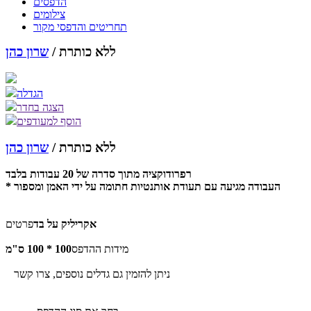
הדפסים
צילומים
תחריטים והדפסי מקור
ללא כותרת /
שרון כהן
הגדלה
הצגה בחדר
הוסף למעודפים
ללא כותרת /
שרון כהן
רפרודוקציה מתוך סדרה של 20 עבודות בלבד
* העבודה מגיעה עם תעודת אותנטיות חתומה על ידי האמן ומספור
אקריליק על בד
פרטים
מידות ההדפס
100 * 100 ס"מ
ניתן להזמין גם גדלים נוספים, צרו קשר