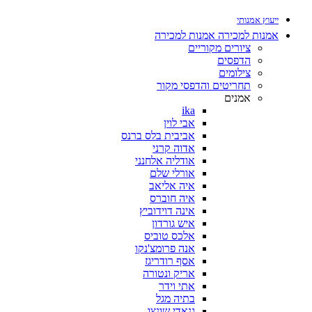
ייעוץ אמנותי
אמנות למכירה
אמנות למכירה
ציורים מקוריים
הדפסים
צילומים
תחריטים והדפסי מקור
אמנים
ika
אבי לוין
אביבית בלס ברנס
אדוה קרני
אודליה אלחנני
אורלי שלם
איה אליאב
איה חוברס
אינה דוידוביץ
איש גורדון
אלכס טוביס
אנה פרומצ'נקו
אסף רודריגז
אריק ונטורה
אתי וידר
בתיה מגל
גנאדי שונצו