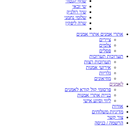
שחף קנטור
שי זכאי
שיר רולניק
שלומי נחמני
שרה ליפקין
אתרי אמנים
אתרי אמנים
ציירים
צלמים
פסלים
תערוכות
תערוכות
תערוכות רצות
אירועי אמנות
גלריות
מוזיאונים
לאמנים
פרסומי קול קורא לאמנים
בניית אתרי אמנות
ליווי וסיוע אישי
אודות
מדיניות משלוחים
צור קשר
הרשמה / כניסה