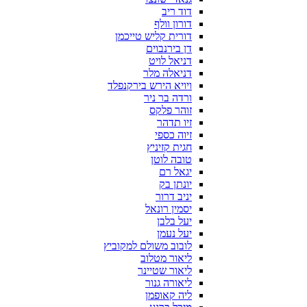
דוד ריב
דורון וולף
דורית קליש טייכמן
דן בירנבוים
דניאל לויט
דניאלה מלר
ויויא הירש בירקנפלד
ורדה בר ניר
זוהר פלקס
זיו תדהר
זיוה כספי
חגית קזיניץ
טובה לוטן
יגאל רם
יונתן בק
יניב דרור
יסמין רונאל
יעל בלבן
יעל נעמן
לובוב משולם למקוביץ
ליאור מטלוב
ליאור שטיינר
ליאורה גנור
ליה קאופמן