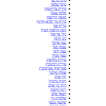
מיכל ברנע
מיכל עלמה
מירית צ'רוינסקי
מלכה ענבל
מנשה קדישמן
נורית גור לביא (קרני)
נורית שני
ניבה הרסגור הנדין
נילי אריאלי
נינו הרמן
נעה ארבל
נעמה סגל
נעמי לינזן
נעמי מנדל
עידית גולדצויג
עירית רבינוביץ
פטריסיה אברמוביץ
פמלה סילבר
קרן פרגו
רונית גורביץ'
רותי בן יעקב
רינת קישוני
רפאל סלם
שולמית ניר
שושנה גבעון