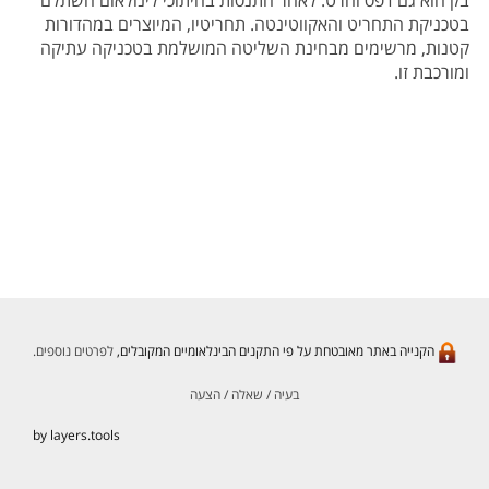
בק הוא גם דפס וחרט: לאחר התנסות בחיתוכי לינולאום השתלם
בטכניקת התחריט והאקווטינטה. תחריטיו, המיוצרים במהדורות
קטנות, מרשימים מבחינת השליטה המושלמת בטכניקה עתיקה
ומורכבת זו.
הקנייה באתר מאובטחת על פי התקנים הבינלאומיים המקובלים,
לפרטים נוספים.
בעיה / שאלה / הצעה
by layers.tools