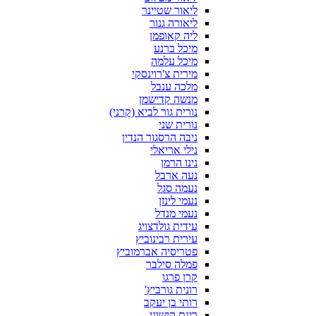
ליאור שטיינר
ליאורה גנור
ליה קאופמן
מיכל ברנע
מיכל עלמה
מירית צ'רוינסקי
מלכה ענבל
מנשה קדישמן
נורית גור לביא (קרני)
נורית שני
ניבה הרסגור הנדין
נילי אריאלי
נינו הרמן
נעה ארבל
נעמה סגל
נעמי לינזן
נעמי מנדל
עידית גולדצויג
עירית רבינוביץ
פטריסיה אברמוביץ
פמלה סילבר
קרן פרגו
רונית גורביץ'
רותי בן יעקב
רינת קישוני