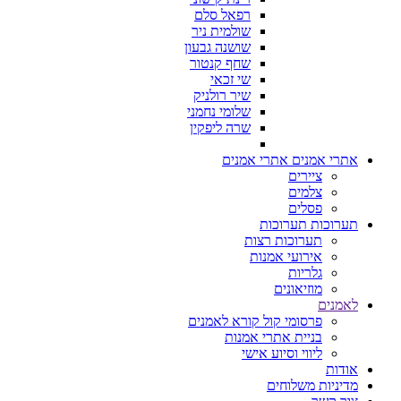
רפאל סלם
שולמית ניר
שושנה גבעון
שחף קנטור
שי זכאי
שיר רולניק
שלומי נחמני
שרה ליפקין
אתרי אמנים
אתרי אמנים
ציירים
צלמים
פסלים
תערוכות
תערוכות
תערוכות רצות
אירועי אמנות
גלריות
מוזיאונים
לאמנים
פרסומי קול קורא לאמנים
בניית אתרי אמנות
ליווי וסיוע אישי
אודות
מדיניות משלוחים