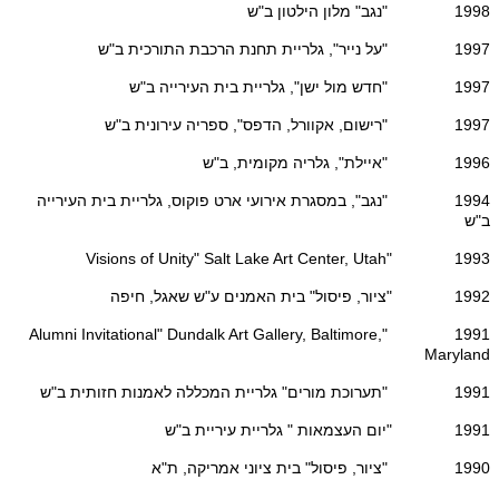
1998 "נגב" מלון הילטון ב"ש
1997 "על נייר", גלריית תחנת הרכבת התורכית ב"ש
1997 "חדש מול ישן", גלריית בית העירייה ב"ש
1997 "רישום, אקוורל, הדפס", ספריה עירונית ב"ש
1996 "איילת", גלריה מקומית, ב"ש
1994 "נגב", במסגרת אירועי ארט פוקוס, גלריית בית העירייה
ב"ש
1993 "Visions of Unity" Salt Lake Art Center, Utah
1992 "ציור, פיסול" בית האמנים ע"ש שאגל, חיפה
1991 "Alumni Invitational" Dundalk Art Gallery, Baltimore,
Maryland
1991 "תערוכת מורים" גלריית המכללה לאמנות חזותית ב"ש
1991 "יום העצמאות " גלריית עיריית ב"ש
1990 "ציור, פיסול" בית ציוני אמריקה, ת"א