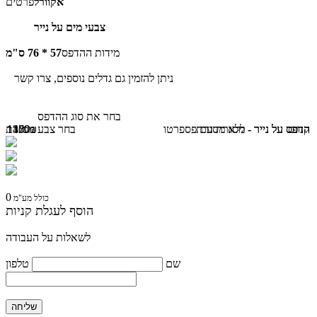
אקוורל
פרטים
צבעי מים על נייר
מידות ההדפס
57 * 76 ס"מ
ניתן להזמין גם גדלים נוספים, צרו קשר
בחר את סוג ההדפס
קנווס
הדפס על נייר - ללא מסגרת
הדפס על נייר - מסגרת עם פספרטו
1170₪
1450₪
1300₪
בחר צבע מסגרת
0
כולל מע"מ
הוסף לעגלת קניות
לשאלות על העבודה
שם
טלפון