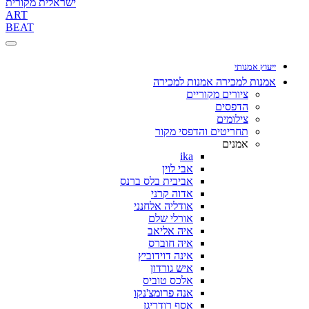
ישראלית מקורית
ART
BEAT
ייעוץ אמנותי
אמנות למכירה
אמנות למכירה
ציורים מקוריים
הדפסים
צילומים
תחריטים והדפסי מקור
אמנים
ika
אבי לוין
אביבית בלס ברנס
אדוה קרני
אודליה אלחנני
אורלי שלם
איה אליאב
איה חוברס
אינה דוידוביץ
איש גורדון
אלכס טוביס
אנה פרומצ'נקו
אסף רודריגז