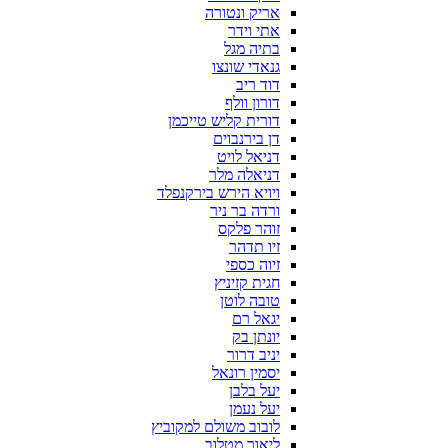
אריק ונטורה
אתי וידר
בתיה מגל
גנאדי שונצו
דוד ריב
דורון וולף
דורית קליש טייכמן
דן בירנבוים
דניאל לויט
דניאלה מלר
ויויא הירש בירקנפלד
ורדה בר ניר
זוהר פלקס
זיו תדהר
זיוה כספי
חגית קזיניץ
טובה לוטן
יגאל רם
יונתן בק
יניב דרור
יסמין רונאל
יעל בלבן
יעל נעמן
לובוב משולם למקוביץ
ליאור מטלוב