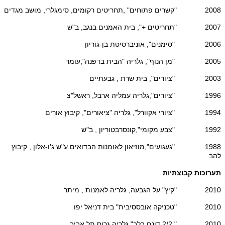
2008 "קשרים פתוחים" ,תחריטים רקומים, סימגלרי, מושב מגדים
2007 "תחריטים +", בית האמנים בנגב, ב"ש
2006 "סימנים", אוניברסיטת בן-גוריון
2005 "מן הנוף", גלריה "הבית בדפנה",עומר
2003 "ציורים", בית שרת , גבעתיים
1996 "ציורים",גלריה עמליה ארבל, ראשל"צ
1994 "ציורי אקוורל", גלריה "ציאורים", קיבוץ אורים
1992 "צבע מקומי",קונסרבטוריון , ב"ש
1988 "געגועים",מוזיאון לאומנות הבדואים ע"ש ג'ו-אלון , קיבוץ
להב
תערוכות קבוצתיות
2010 "קיץ" על הגבעה, גלריה לאמנות , מיתר
2010 "טכניקה אובססיבית" בית דניאל יפו
2010 " 2/2 דונם בלב" גלריה גרוס תל אביב