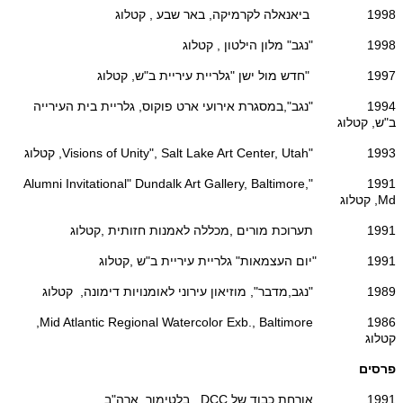
1998 ביאנאלה לקרמיקה, באר שבע , קטלוג
1998 "נגב" מלון הילטון , קטלוג
1997 "חדש מול ישן "גלריית עיריית ב"ש, קטלוג
1994 "נגב",במסגרת אירועי ארט פוקוס, גלריית בית העירייה
ב"ש, קטלוג
1993 "Visions of Unity", Salt Lake Art Center, Utah, קטלוג
1991 "Alumni Invitational" Dundalk Art Gallery, Baltimore,
Md, קטלוג
1991 תערוכת מורים ,מכללה לאמנות חזותית ,קטלוג
1991 "יום העצמאות" גלריית עיריית ב"ש ,קטלוג
1989 "נגב,מדבר", מוזיאון עירוני לאומנויות דימונה, קטלוג
1986 Mid Atlantic Regional Watercolor Exb., Baltimore,
קטלוג
פרסים
1991 אורחת כבוד של DCC , בלטימור, ארה"ב