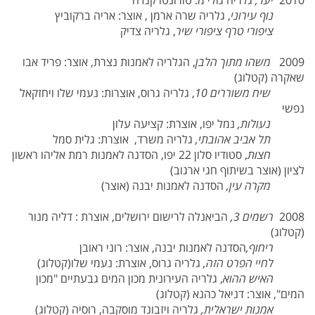
2010
יער,
גלריה גולי מ. טורונטו קנדה
נוף עירוני
, גלריה שרה ארמן , אוצר: אריה ברקוביץ
ציפורי טרף ציפורי שיר
, גלריה צדיק
2009
משהו מתוך הלבן
, הגלריה לאמנות נצרת, אוצר: פריד אבו
שאקרה (קטלוג)
שיח משוררים 10
, גלריה גרוס, אוצרות: נעמי שלו ויחזקאל
נפשי
נעולות,
נמל יפו, אוצרת: קציעה עלון
תל אביב אהובתי,
גלריה משרד, אוצרת: גלית סמל
חצות
, סטודיו סלון 22 יפו, הסדנה לאמנות רמת אליהו ראשון
לציון (אוצר בשיתוף חגי ארגוב)
מקרה עין,
הסדנה לאמנות יבנה (אוצר)
2008
רשמים 3,
הביאנלה לרישום ירושלים, אוצרת : דליה מנור
(קטלוג)
ריחוף,
הסדנה לאמנות יבנה, אוצר: רוני ראובן
לחיי הפרט הזה,
גלריה גרוס, אוצרת: נעמי שלו(קטלוג)
האיש ההוא
, גלריה העירונית מכון המים גבעתיים "מכון
המים", אוצר: דניאל כהנא (קטלוג)
אמנות ישראלית,
גלריה ויזבונד מוסקבה, רוסיה (קטלוג)