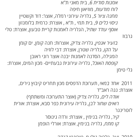
אמנות סודית 6
, בית מאני ת"א
לוח מודעות
, מוזיאון חיפה
מחנה ציור 5
, גלריה עירוני רמלה, אוצר: דוד וקשטיין
ניסוי כלים 9
, בית תמי , ת"א , אוצרת: כרמית בלומנזון
אוסף עודד שתיל
, הגלריה לאמנות קריית טבעון, אוצרת: טלי
גרבוז
בזעיר אנפין
, גלריה צדיק, אוצרות: חנה קומן, ים קומן
על הקו
, גלריה שטרן, אוצרת: דבי לוזיה
המגילה
, הסדנה לאמנות יבנה אוצר רוני ראובן
קופסת האוכל
, גלריה עירונית גבעתיים- מכון המים, אוצרת:
גלי טימן
2011
אחד במאי,
תערוכת הדפסים מכון תחריט קיבוץ נירים,
אוצרת: נגה ראב"ד
אודה לים
, גלריה צדיק (אוצר התערוכה ומשתתף)
רואים שחור לבן,
גלריה עירונית כפר סבא, אוצרת: אורית
לוטרינגר
קיר
, גלריה בנימין , אוצרת: ורדה גינוסר
קו מתח
, גלריה בנימין, אוצרת: אורלי הופמן