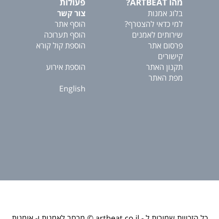
מהו ARTBEAT?
פעולות
בלוג אמנות
צור קשר
למי כדאי להצטרף?
הוסף אתר
שירותים לאמנים
הוסף תערוכה
פרסום אתר
הוספת קול קורא
קישורים
תקנון האתר
הוספת אירוע
מפת האתר
English
כל הזכויות שמורות ל - artbeat.co.il © מרחב לאמנות ו- אומנות