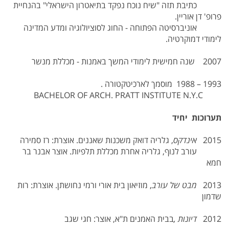
כתיבת תזה "שיח נוכח נפקד בתיאטרון הישראלי" בהנחיית
פרופ' דן אוריין.
אוניברסיטה הפתוחה - החוג לסוציולוגיה ומדע המדינה
לימודי דמוקרטיה.
2007 שנה חמישית לימודי המשך באמנות - מכללת מנשר
1993 – 1988 מוסמך לארכיטקטורה .
BACHELOR OF ARCH. PRATT INSTITUTE N.Y.C
תערוכות יחיד
2015
אינדקס
, גלריה דואק משכנות שאננים. אוצרת: רז סמירה
עורב לנוף, גלריה אחרת מכללת תלפיות. אוצר אבנר בר
חמא
2013
מבט של עורב
, מוזיאון בית אורי ורמי נחושתן. אוצרת: רות
שדמון
2012
דיונות ,
בבית האמנים ת"א, אוצר: חגי שגב