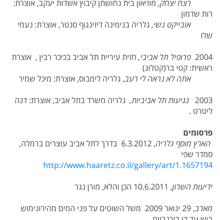
רצח יצחק,
מוזיאון בית נחושתן קיבוץ אשדות יעקב, אוצרת:
רות שדמון
אובייקט נשי,
גלריה בנימינה דיזינגוף סנטר, אוצרת: נעמי
שלו
2004
פרופיל תל אביבי,
חזית עיריית תל אביב בכיכר רבין , אוצרת
ראשית: קטי בר(קטלוג)
אתה לא נראה לי רעב
, גלריה לימבוס, אוצרת: מיכל שמיר
2003
נגיעות תל אביביות,
גלריה משרד בתל אביב, אוצרת: דנה
ליטרט .
פרסומים
הארץ מוסף גלריה
, 6.3.2012 בדרך לתל אביב עוצרים ברמלה,
סמדר שפי
http://www.haaretz.co.il/gallery/art/1.1657194
ידיעות השרון
, 10.6.2011 הכן והלא, מורן נגר
מארב
, 29 ינואר 2009 משל השוטים על פני המים מהירונימוש
בוש עד דן בירנבוים,