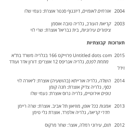
2004
אזרחים לאומיים
, דיזנגוף סנטר אוצרת: נעמי שלו
2003
קריאת העורב
, גלריה טובה אוסמן
ציפורים עירוניות
, בית גבריאל אוצרת: שרי לוי
תערוכות קבוצתיות
2015 Untitled dots com פרוייקט 166 בגלריה משרד בת"א
מתחת לפנס
, גלריה אגריפס 12 אוצרים: דורון אדר ועודד
זידל
2014
השלה,
גלריה אורייתא (בהושעיה) אוצרת: ליאורה לוי
כסף
, גלריה צדיק אוצרת: חנה קומן
נופים אירוטיים
, גלריה גרוס אוצרת: נעמי שלו
2013
אמנות בכל אופן
, מוזיאון תל אביב. אוצרת: שרה ריימן
חדרי קריאה
, גלריה אלפרד. אוצרת גלי טימן
2012
תום
, עירוני רמלה, אוצר: שחר מרקוס