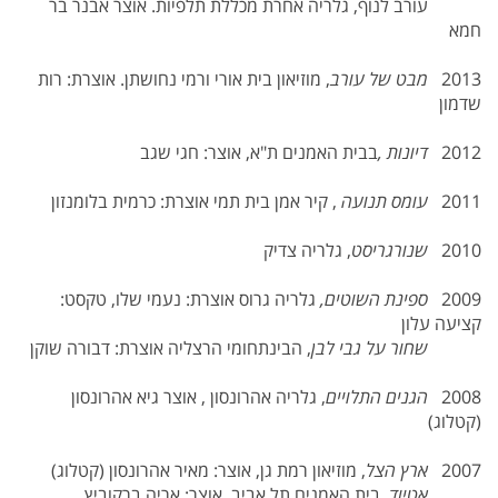
עורב לנוף, גלריה אחרת מכללת תלפיות. אוצר אבנר בר
חמא
2013
מבט של עורב
, מוזיאון בית אורי ורמי נחושתן. אוצרת: רות
שדמון
2012
דיונות ,
בבית האמנים ת"א, אוצר: חגי שגב
2011
עומס תנועה
, קיר אמן בית תמי אוצרת: כרמית בלומנזון
2010
שנורגריסט
, גלריה צדיק
2009
ספינת השוטים,
גלריה גרוס אוצרת: נעמי שלו, טקסט:
קציעה עלון
שחור על גבי לבן
, הבינתחומי הרצליה אוצרת: דבורה שוקן
2008
הגנים התלויים
, גלריה אהרונסון , אוצר גיא אהרונסון
(קטלוג)
2007
ארץ הצל
, מוזיאון רמת גן, אוצר: מאיר אהרונסון (קטלוג)
אטיוד,
בית האמנים תל אביב, אוצר: אריה ברקוביץ