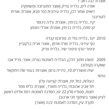
אוצרת: נגה ראב"ד
אודה לים
, גלריה צדיק (אוצר התערוכה ומשתתף)
רואים שחור לבן,
גלריה עירונית כפר סבא, אוצרת: אורית
לוטרינגר
קיר
, גלריה בנימין , אוצרת: ורדה גינוסר
קו מתח
, גלריה בנימין, אוצרת: אורלי הופמן
2010
יער,
גלריה גולי מ. טורונטו קנדה
נוף עירוני
, גלריה שרה ארמן , אוצר: אריה ברקוביץ
ציפורי טרף ציפורי שיר
, גלריה צדיק
2009
משהו מתוך הלבן
, הגלריה לאמנות נצרת, אוצר: פריד אבו
שאקרה (קטלוג)
שיח משוררים 10
, גלריה גרוס, אוצרות: נעמי שלו ויחזקאל
נפשי
נעולות,
נמל יפו, אוצרת: קציעה עלון
תל אביב אהובתי,
גלריה משרד, אוצרת: גלית סמל
חצות
, סטודיו סלון 22 יפו, הסדנה לאמנות רמת אליהו ראשון
לציון (אוצר בשיתוף חגי ארגוב)
מקרה עין,
הסדנה לאמנות יבנה (אוצר)