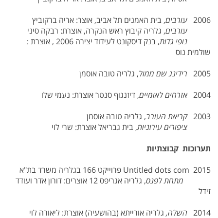
2006
עורבים
, בית האמנים תל אביב, אוצר: אריה ברקוביץ
עורבים
, גלריה קיבוץ ראש הנקרה, אוצרת: רבקה סיני
נופי גדות
, בנק דיסקונט לעידוד יצירה 2006 , אוצרת :
שולמית נוס
2005
רידינג שם ממול
, גלריה טובה אוסמן
2004
אזרחים לאומיים
, דיזנגוף סנטר אוצרת: נעמי שלו
2003
קריאת העורב
, גלריה טובה אוסמן
ציפורים עירוניות
, בית גבריאל אוצרת: שרי לוי
תערוכות קבוצתיות
2015 Untitled dots com פרוייקט 166 בגלריה משרד בת"א
מתחת לפנס
, גלריה אגריפס 12 אוצרים: דורון אדר ועודד
זידל
2014
השלה,
גלריה אורייתא (בהושעיה) אוצרת: ליאורה לוי