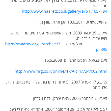
הארץ מוסף גלריה
, 6.3.2012 בדרך לתל אביב עוצרים ברמלה,
סמדר שפי
http://www.haaretz.co.il/gallery/art/1.1657194
ידיעות השרון
, 10.6.2011 הכן והלא, מורן נגר
מארב
, 29 ינואר 2009 משל השוטים על פני המים מהירונימוש
בוש עד דן בירנבוים,
מיכל עלמה
http://maarav.org.il/archive/?
p=395
מעריב
NRG
, הגנים התלויים 15.5.2008
http://www.nrg.co.il/online/47/ART1/734/002.html
גלובס
, 17 אפריל 2007 5 תחנות התרבות של דן בירנבוים, חגית
פלג רותם
הארץ
, 7 נובמבר 2005 , רצח יצחק, דנה גילרמן
TIME OUT
תל אביב
, 28 אוקטובר 2004, אתה לא נראה לי רעב