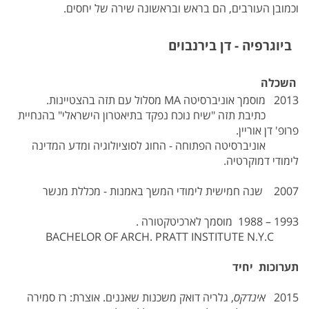
וכמובן העורבים, הם בראש ובראשונה שירה של יחסים.
ביוגרפיה - דן בירנבוים
השכלה
2013 מוסמך אוניברסיטה MA מסלול עם תזה בהצטיינות.
כתיבת תזה "שיח נוכח נפקד בתיאטרון הישראלי" בהנחיית
פרופ' דן אוריין.
אוניברסיטה הפתוחה - החוג לסוציולוגיה ומדע המדינה
לימודי דמוקרטיה.
2007 שנה חמישית לימודי המשך באמנות - מכללת מנשר
1993 – 1988 מוסמך לארכיטקטורה .
BACHELOR OF ARCH. PRATT INSTITUTE N.Y.C
תערוכות יחיד
2015
אינדקס
, גלריה דואק משכנות שאננים. אוצרת: רז סמירה