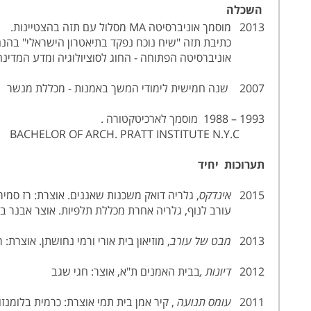
השכלה
2013 מוסמך אוניברסיטה MA מסלול עם תזה בהצטיינות.
כתיבת תזה "שיח נוכח נפקד בתיאטרון הישראלי" בהנחיית 
אוניברסיטה הפתוחה - החוג לסוציולוגיה ומדע המדינה ל
2007 שנה חמישית לימודי המשך באמנות - מכללת מנשר
1993 – 1988 מוסמך לארכיטקטורה .
BACHELOR OF ARCH. PRATT INSTITUTE N.Y.C
תערוכות יחיד
2015
אינדקס
, גלריה דואק משכנות שאננים. אוצרת: רז סמיר
עורב לנוף, גלריה אחרת מכללת תלפיות. אוצר אבנר ב
2013
מבט של עורב
, מוזיאון בית אורי ורמי נחושתן. אוצרת: 
2012
דיונות ,
בבית האמנים ת"א, אוצר: חגי שגב
2011
עומס תנועה
, קיר אמן בית תמי אוצרת: כרמית בלומנזון