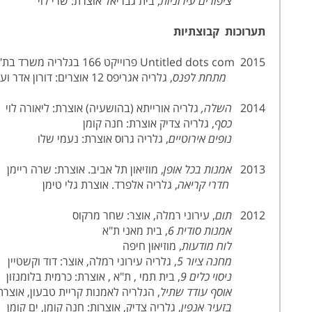
ציפורים עירוניות
, בית גבריאל אוצרת: שרי לוי
תערוכות קבוצתיות
2015 Untitled dots com פרוייקט 166 בגלריה משרד בת"א
מתחת לפנס
, גלריה אגריפס 12 אוצרים: דורון אדר ועודד זידל
2014
השלה,
גלריה אורייתא (בהושעיה) אוצרת: ליאורה לוי
כסף
, גלריה צדיק אוצרת: חנה קומן
נופים אירוטיים
, גלריה גרוס אוצרת: נעמי שלו
2013
אמנות בכל אופן
, מוזיאון תל אביב. אוצרת: שרה ריימן
חדרי קריאה
, גלריה אלפרד. אוצרת גלי טימן
2012
תום
, עירוני רמלה, אוצר: שחר מרקוס
אמנות סודית 6
, בית מאני ת"א
לוח מודעות
, מוזיאון חיפה
מחנה ציור 5
, גלריה עירוני רמלה, אוצר: דוד וקשטיין
ניסוי כלים 9
, בית תמי , ת"א , אוצרת: כרמית בלומנזון
אוסף עודד שתיל
, הגלריה לאמנות קריית טבעון, אוצרת:
בזעיר אנפין
, גלריה צדיק, אוצרות: חנה קומן, ים קומן