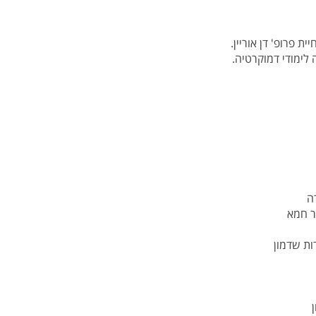
פרופ' דן אוריין.
ימודי דמוקרטיה.
ה
ר חמא
רות שדמון