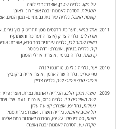
על הקו
, גלריה שטרן, אוצרת: דבי לוזיה
המגילה
, הסדנה לאמנות יבנה אוצר רוני ראובן
קופסת האוכל
, גלריה עירונית גבעתיים- מכון המים, או
2011
אחד במאי,
תערוכת הדפסים מכון תחריט קיבוץ נירים, א
אודה לים
, גלריה צדיק (אוצר התערוכה ומשתתף)
רואים שחור לבן,
גלריה עירונית כפר סבא, אוצרת: אורית
קיר
, גלריה בנימין , אוצרת: ורדה גינוסר
קו מתח
, גלריה בנימין, אוצרת: אורלי הופמן
2010
יער,
גלריה גולי מ. טורונטו קנדה
נוף עירוני
, גלריה שרה ארמן , אוצר: אריה ברקוביץ
ציפורי טרף ציפורי שיר
, גלריה צדיק
2009
משהו מתוך הלבן
, הגלריה לאמנות נצרת, אוצר: פריד 
שיח משוררים 10
, גלריה גרוס, אוצרות: נעמי שלו ויח
נעולות,
נמל יפו, אוצרת: קציעה עלון
תל אביב אהובתי,
גלריה משרד, אוצרת: גלית סמל
חצות
, סטודיו סלון 22 יפו, הסדנה לאמנות רמת אליהו ראשון לציון (אוצר בשיתוף חגי ארגוב)
מקרה עין,
הסדנה לאמנות יבנה (אוצר)