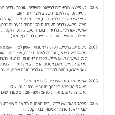
2008
רשמים 3,
הביאנלה לרישום ירושלים, אוצרת : דליה מנו
ריחוף,
הסדנה לאמנות יבנה, אוצר: רוני ראובן
לחיי הפרט הזה,
גלריה גרוס, אוצרת: נעמי שלו(קטלוג)
האיש ההוא
, גלריה העירונית מכון המים גבעתיים "מכון
אמנות ישראלית,
גלריה ויזבונד מוסקבה, רוסיה (קטלוג)
מגילה
, המוזיאון העירוני שפייר, גרמניה (קטלוג)
2007
נופים אורבאניים
, הסדנה לאמנות ראשון לציון, אוצר:חג
מחווה לאייבי נתן,
הסדנה לאמנות יבנה, אוצר:רוני ראוב
דגל באמנות הישראלית
, הסדנה לאמנות יבנה, אוצר:רונ
מרחב / רחוב
, משכן אמנים הרצליה, אוצרת: ורדה גינוס
ציור אחרון
, מחווה לרפי לביא גלריה טובה אוסמן, אוצר: 
2006
אמנות מותגית
, אוצר: יובל כספי (קטלוג)
העולם המופלא
, דיזנגוף סנטר אוצרת: נעמי שלו
החג של החגים
, ואדי ניסנאס חיפה אוצרת: סמדר שינד
2005
מרחב פתוח ואין קדוש,
בית האמנים תל אביב אוצרת: נע
קבר רחל,
הסדנה לאמנות יבנה (קטלוג)
קבר רחל,
גלריה אחרת
מכללת תלפיות אוצר: אבנר בר