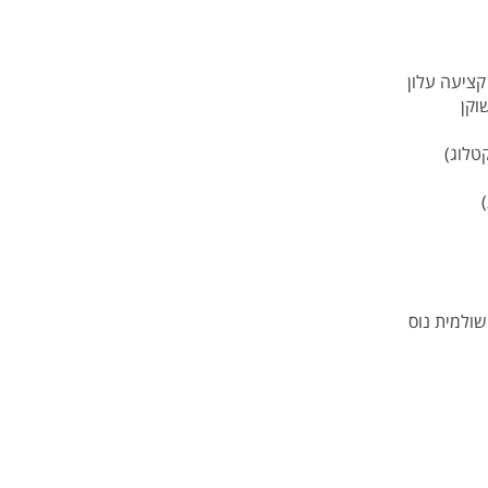
קציעה עלון
וקן
קטלוג)