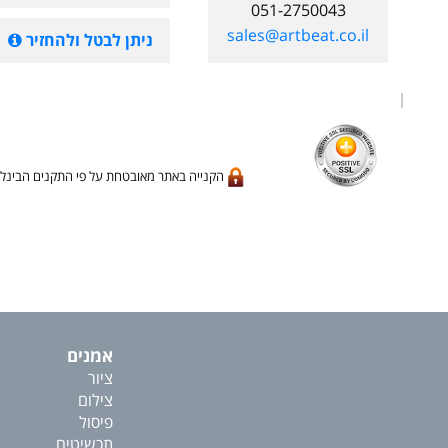
051-2750043
sales@artbeat.co.il
ניתן לבטל ולהחזיר
הקנייה באתר מאובטחת על פי התקנים הבינלא
אמנים
ציור
צילום
פיסול
תכשיטים