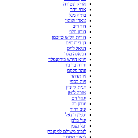
אריק ונטורה
אתי וידר
בתיה מגל
גנאדי שונצו
דוד ריב
דורון וולף
דורית קליש טייכמן
דן בירנבוים
דניאל לויט
דניאלה מלר
ויויא הירש בירקנפלד
ורדה בר ניר
זוהר פלקס
זיו תדהר
זיוה כספי
חגית קזיניץ
טובה לוטן
יגאל רם
יונתן בק
יניב דרור
יסמין רונאל
יעל בלבן
יעל נעמן
לובוב משולם למקוביץ
ליאור מטלוב