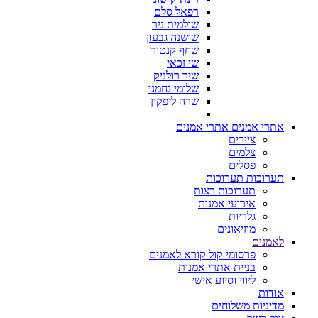
רפאל סלם
שולמית ניר
שושנה גבעון
שחף קנטור
שי זכאי
שיר רולניק
שלומי נחמני
שרה ליפקין
אתרי אמנים
אתרי אמנים
ציירים
צלמים
פסלים
תערוכות
תערוכות
תערוכות רצות
אירועי אמנות
גלריות
מוזיאונים
לאמנים
פרסומי קול קורא לאמנים
בניית אתרי אמנות
ליווי וסיוע אישי
אודות
מדיניות משלוחים