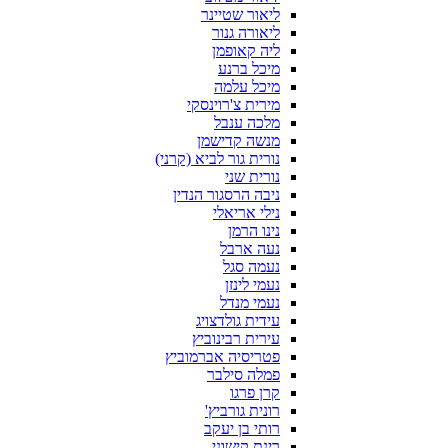
ליאור שטיינר
ליאורה גנור
ליה קאופמן
מיכל ברנע
מיכל עלמה
מירית צ'רוינסקי
מלכה ענבל
מנשה קדישמן
נורית גור לביא (קרני)
נורית שני
ניבה הרסגור הנדין
נילי אריאלי
נינו הרמן
נעה ארבל
נעמה סגל
נעמי לינזן
נעמי מנדל
עידית גולדצויג
עירית רבינוביץ
פטריסיה אברמוביץ
פמלה סילבר
קרן פרגו
רונית גורביץ'
רותי בן יעקב
רינת קישוני