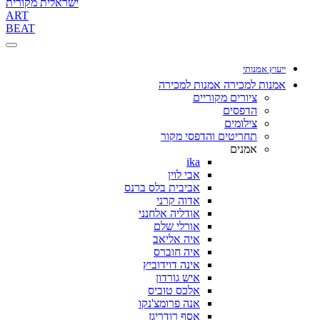
ישראלית מקורית
ART
BEAT
ייעוץ אמנותי
אמנות למכירה
אמנות למכירה
ציורים מקוריים
הדפסים
צילומים
תחריטים והדפסי מקור
אמנים
ika
אבי לוין
אביבית בלס ברנס
אדוה קרני
אודליה אלחנני
אורלי שלם
איה אליאב
איה חוברס
אינה דוידוביץ
איש גורדון
אלכס טוביס
אנה פרומצ'נקו
אסף רודריגז