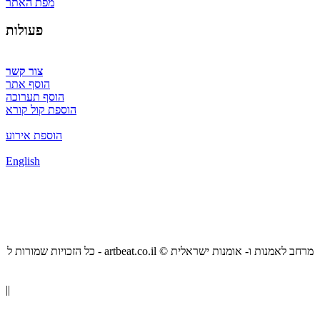
מפת האתר
פעולות
צור קשר
הוסף אתר
הוסף תערוכה
הוספת קול קורא
הוספת אירוע
English
כל הזכויות שמורות ל - artbeat.co.il © מרחב לאמנות ו- אומנות ישראלית
||