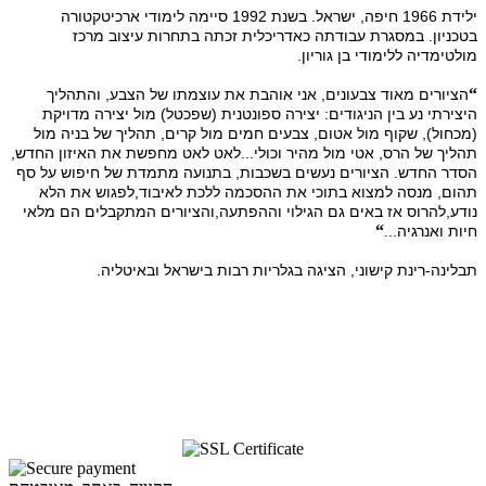
ילידת 1966 חיפה, ישראל. בשנת 1992 סיימה לימודי ארכיטקטורה
בטכניון. במסגרת עבודתה כאדריכלית זכתה בתחרות עיצוב מרכז
מולטימדיה ללימודי בן גוריון.
“
הציורים מאוד צבעונים, אני אוהבת את עוצמתו של הצבע, והתהליך
היצירתי נע בין הניגודים
: יצירה ספונטנית
(שפכטל
) מול יצירה מדויקת
(מכחול
), שקוף מול אטום
, צבעים חמים מול קרים
, תהליך של בניה מול
תהליך של הרס
, אטי מול מהיר וכולי
...לאט לאט מחפשת את האיזון החדש
,
הסדר החדש
. הציורים נעשים בשכבות
, בתנועה מתמדת של חיפוש על סף
תהום
, מנסה למצוא בתוכי את ההסכמה ללכת לאיבוד
,לפגוש את הלא
נודע
,להרוס אז באים גם הגילוי וההפתעה
,והציורים המתקבלים הם מלאי
“
חיות ואנרגיה
...
תבלינה-רינת קישוני, הציגה בגלריות רבות בישראל ובאיטליה.