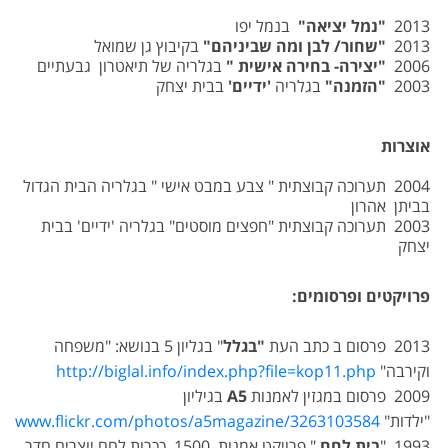
2013
"נמל יציאה
"
בנמל יפו
2013
"שחור
/ לבן ומה שביניהם
"
בקיבוץ גן שמואל
2006
"יצירה
- בחירה אישית
"
בגלריה של תיאטרון גבעתיים
2003
"הזמנה
"
בגלריה
'ידיים
'
בבית יצחק
אוצרות
2004 תערוכה קבוצתית " צבע במבט אישי " בגלריה הבית הגדול
בביתן אהרון
2003 תערוכה קבוצתית "חפצים מוסטים" בגלריה 'ידיים' בבית
יצחק
פרויקטים ופרסומים:
2013 פרסום ב כתב העת
"בגלל
" בגליון 5 בנושא: "משפחה
וקירבה"
http://biglal.info/index.php?file=kop11.php
2009 פרסום במגזין לאמנות
A5
בגיליון
"ילדות"
://www.flickr.com/photos/a5magazine/3263103584/
1993 "
בית לחם
" פרויקט אמנות. 1500 ככרות לחם יוצרים חדר.