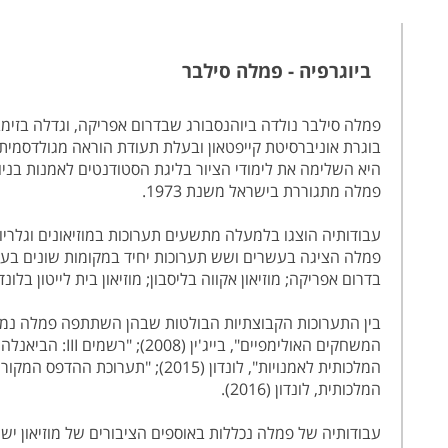
ביוגרפיה - פמלה סילבר
פמלה סילבר נולדה ביוהנסבורג שבדרום אפריקה, וגדלה בזימ
בוגרת אוניברסיטת קייפטאון ובעלת תעודת הוראה מגולדסמית' 
היא השלימה את לימודי הציור בליגת הסטודנטים לאמנות בניו
פמלה מתגוררת בישראל משנת 1973.
עבודותיה הוצגו בלמעלה מתשעים תערוכות במוזיאונים וגלריות 
פמלה הציגה בעשרים ושש תערוכות יחיד במקומות שונים בעולם
בדרום אפריקה
;
מוזיאון אקווה בליסבון
;
מוזיאון בית לייטון בלונדו
בין התערוכות הקבוצתיות הבולטות שבהן השתתפה פמלה נמנות "
המשחקים האולימפיים", בייג'ין (2008)
;
"רשמים
III
: הביאנלה ה
המלכותית לאמנויות", לונדון (2015); "תערוכת ההדפס המקורי", אוצר: נורמן אקרויד מהאקדמיה המלכותית לאמנויות, גלריית זילה בל בת'ירסק, אנגליה (2015)
המלכותית, לונדון (2016).
עבודותיה של פמלה נכללות באוספים הציבורים של מוזיאון ישראל,