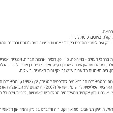
בבואה.
קולג' באוניברסיטת לונדון
.
 יורק ואת לימודי ההדפס בקולג' לאמנות ועיצוב במסצ'וסטס ובסדנת ההד
ברחבי העולם - באירופה, סין, יפן, רוסיה, ארצות הברית, אנגליה, אפריק
, ביניהם מוזיאון אירמה שטרן בקייפטאון
;
גלריית בן אורי בלונדון
;
הגלרי
ן
;
בית האמנים תל אביב ע''ש זריצקי ובית האמנים ירושלים.
הטריאנלה הבינלאומית להדפסים קטנים", יפן (1998)
;
"הביאנלה הבינ
ארצית השלישית לרישום", ישראל (2007)
;
"רשמים
IV
: הביאנלה הארצית
 מוזיאון תל אביב, מוזיאון ויקטוריה ואלברט בלונדון והמוזיאון הלאומי ל