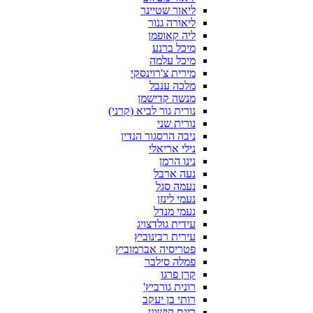
ליאור שטיינר
ליאורה גנור
ליה קאופמן
מיכל ברנע
מיכל עלמה
מירית צ'רוינסקי
מלכה ענבל
מנשה קדישמן
נורית גור לביא (קרני)
נורית שני
ניבה הרסגור הנדין
נילי אריאלי
נינו הרמן
נעה ארבל
נעמה סגל
נעמי לינזן
נעמי מנדל
עידית גולדצויג
עירית רבינוביץ
פטריסיה אברמוביץ
פמלה סילבר
קרן פרגו
רונית גורביץ'
רותי בן יעקב
רינת קישוני