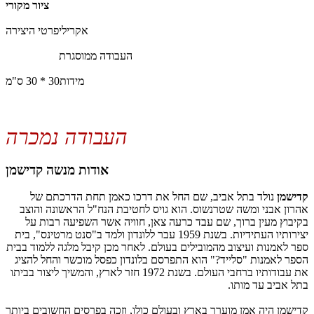
ציור מקורי
אקרילי
פרטי היצירה
העבודה ממוסגרת
מידות
30 * 30 ס"מ
העבודה נמכרה
אודות מנשה קדישמן
קדישמן
נולד בתל אביב, שם החל את דרכו כאמן תחת הדרכתם של
אהרון אבני ומשה שטרנשוס. הוא גויס לחטיבת הנח"ל הראשונה והוצב
בקיבוץ מעין ברוך, שם עבד כרעה צאן, חוויה אשר השפיעה רבות על
יצירותיו העתידיות. בשנת 1959 עבר ללונדון ולמד ב"סנט מרטינס", בית
ספר לאמנות ועיצוב מהמובילים בעולם. לאחר מכן קיבל מלגה ללמוד בבית
הספר לאמנות "סלייד?" הוא התפרסם בלונדון כפסל מוכשר והחל להציג
את עבודותיו ברחבי העולם. בשנת 1972 חזר לארץ, והמשיך ליצור בביתו
בתל אביב עד מותו.
קדישמן היה אמן מוערך בארץ ובעולם כולו, וזכה בפרסים החשובים ביותר