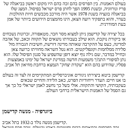
בעולם האמנות. בין הפרסים בהם זכה בהם היו מקום ראשון בביאנלה של
פריז ונורווגיה, ובשנת 1995 הפך לחתן פרס ישראל בפיסול. המצג שלו
בביאנלה בונציה בשנת 1978 אשר היה מורכב מכבשים חיות ההולכות
בעדר, והוא בתפקיד רועה הצאן, הינו מהמצגים הידועים ביותר של אמן
בעת המודרנית.
בכל יצירה של קדישמן ניתן למצוא מסר חבוי, מטאפורה, זכרונות נשכחים
או ביקורת נוקבת. הוא שילב בעבודתו נושאים של תקווה וכאב, של אהבה
למדינה, כעס על ההקרבה שאותה מדינה דורשת, חשיבות הגבורה מול
סלידה ממלחמות וקונפליקטים. הוא נטל השראה מחוויתו כרועה צאן
וכחייל במדבר, שם גילה נוף יוצא דופן שהשפיע על סגנון הפיסול שלו. הוא
נתן לסיפורי התנ?ך משמעות חדשה במדינת ישראל של ימינו באמצעות
פסליו, שהידוע בהם הוא "עקדת יצחק" הנמצא ברחבת מוזיאון תל אביב.
קדישמן ביטא ביצירתו ניגודים אוניברסליים המתקיימים זה לצד זה בעולם
בו אנו חיים: העדר וייחודיות הפרט, כאב הלידה והחיים שבאים
בעקבותיה, הקושי והתקווה. אולי בשל כך נחשב לאמן ישראלי כל כך אך
גם הסמל של האמנות הישראלית ברחבי העולם.
ביוגרפיה - מנשה קדישמן
קדישמן מנשה נולד ב-1932 בתל אביב.
זכה בפרסים ובתארים רבים וחשובים בארץ ובעולם, זוכה פרס ישראל