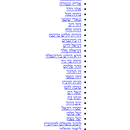
אריק ונטורה
אתי וידר
בתיה מגל
גנאדי שונצו
דוד ריב
דורון וולף
דורית קליש טייכמן
דן בירנבוים
דניאל לויט
דניאלה מלר
ויויא הירש בירקנפלד
ורדה בר ניר
זוהר פלקס
זיו תדהר
זיוה כספי
חגית קזיניץ
טובה לוטן
יגאל רם
יונתן בק
יניב דרור
יסמין רונאל
יעל בלבן
יעל נעמן
לובוב משולם למקוביץ
ליאור מטלוב