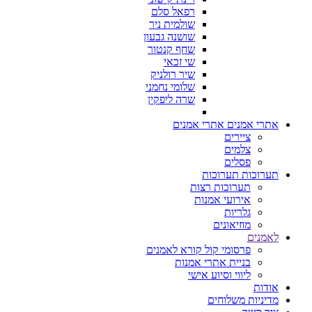
רפאל סלם
שולמית ניר
שושנה גבעון
שחף קנטור
שי זכאי
שיר רולניק
שלומי נחמני
שרה ליפקין
אתרי אמנים
אתרי אמנים
ציירים
צלמים
פסלים
תערוכות
תערוכות
תערוכות רצות
אירועי אמנות
גלריות
מוזיאונים
לאמנים
פרסומי קול קורא לאמנים
בניית אתרי אמנות
ליווי וסיוע אישי
אודות
מדיניות משלוחים