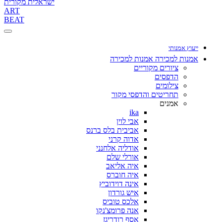
ישראלית מקורית
ART
BEAT
ייעוץ אמנותי
אמנות למכירה
אמנות למכירה
ציורים מקוריים
הדפסים
צילומים
תחריטים והדפסי מקור
אמנים
ika
אבי לוין
אביבית בלס ברנס
אדוה קרני
אודליה אלחנני
אורלי שלם
איה אליאב
איה חוברס
אינה דוידוביץ
איש גורדון
אלכס טוביס
אנה פרומצ'נקו
אסף רודריגז