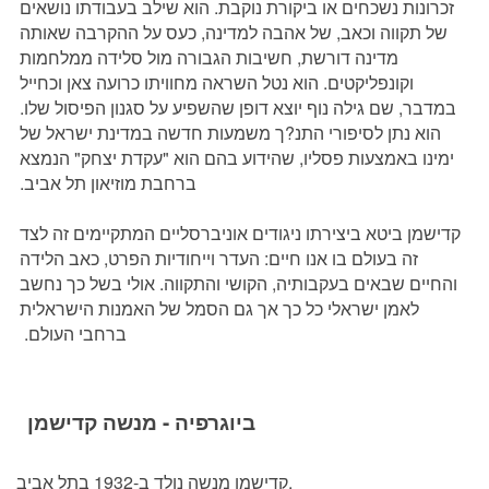
זכרונות נשכחים או ביקורת נוקבת. הוא שילב בעבודתו נושאים
של תקווה וכאב, של אהבה למדינה, כעס על ההקרבה שאותה
מדינה דורשת, חשיבות הגבורה מול סלידה ממלחמות
וקונפליקטים. הוא נטל השראה מחוויתו כרועה צאן וכחייל
במדבר, שם גילה נוף יוצא דופן שהשפיע על סגנון הפיסול שלו.
הוא נתן לסיפורי התנ?ך משמעות חדשה במדינת ישראל של
ימינו באמצעות פסליו, שהידוע בהם הוא "עקדת יצחק" הנמצא
ברחבת מוזיאון תל אביב.
קדישמן ביטא ביצירתו ניגודים אוניברסליים המתקיימים זה לצד
זה בעולם בו אנו חיים: העדר וייחודיות הפרט, כאב הלידה
והחיים שבאים בעקבותיה, הקושי והתקווה. אולי בשל כך נחשב
לאמן ישראלי כל כך אך גם הסמל של האמנות הישראלית
ברחבי העולם.
ביוגרפיה - מנשה קדישמן
קדישמן מנשה נולד ב-1932 בתל אביב.