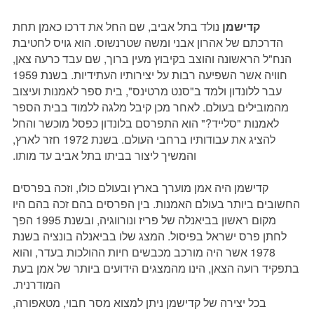
קדישמן
נולד בתל אביב, שם החל את דרכו כאמן תחת
הדרכתם של אהרון אבני ומשה שטרנשוס. הוא גויס לחטיבת
הנח"ל הראשונה והוצב בקיבוץ מעין ברוך, שם עבד כרעה צאן,
חוויה אשר השפיעה רבות על יצירותיו העתידיות. בשנת 1959
עבר ללונדון ולמד ב"סנט מרטינס", בית ספר לאמנות ועיצוב
מהמובילים בעולם. לאחר מכן קיבל מלגה ללמוד בבית הספר
לאמנות "סלייד?" הוא התפרסם בלונדון כפסל מוכשר והחל
להציג את עבודותיו ברחבי העולם. בשנת 1972 חזר לארץ,
והמשיך ליצור בביתו בתל אביב עד מותו.
קדישמן היה אמן מוערך בארץ ובעולם כולו, וזכה בפרסים
החשובים ביותר בעולם האמנות. בין הפרסים בהם זכה בהם היו
מקום ראשון בביאנלה של פריז ונורווגיה, ובשנת 1995 הפך
לחתן פרס ישראל בפיסול. המצג שלו בביאנלה בונציה בשנת
1978 אשר היה מורכב מכבשים חיות ההולכות בעדר, והוא
בתפקיד רועה הצאן, הינו מהמצגים הידועים ביותר של אמן בעת
המודרנית.
בכל יצירה של קדישמן ניתן למצוא מסר חבוי, מטאפורה,