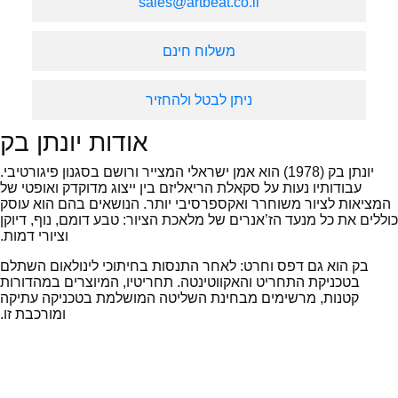
sales@artbeat.co.il
משלוח חינם
ניתן לבטל ולהחזיר
אודות יונתן בק
יונתן בק (1978) הוא אמן ישראלי המצייר ורושם בסגנון פיגורטיבי.
עבודותיו נעות על סקאלת הריאליזם בין ייצוג מדוקדק ואופטי של
המציאות לציור משוחרר ואקספרסיבי יותר. הנושאים בהם הוא עוסק
כוללים את כל מנעד הז’אנרים של מלאכת הציור: טבע דומם, נוף, דיוקן
וציורי דמות.
בק הוא גם דפס וחרט: לאחר התנסות בחיתוכי לינולאום השתלם
בטכניקת התחריט והאקווטינטה. תחריטיו, המיוצרים במהדורות
קטנות, מרשימים מבחינת השליטה המושלמת בטכניקה עתיקה
ומורכבת זו.