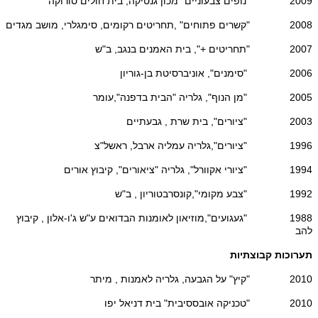
2009 "נופים צבעוניים" מכון גנטיקה, בית חולים סורוקה
2008 "קשרים פתוחים" ,תחריטים רקומים, סימגלרי, מושב מגדים
2007 "תחריטים +", בית האמנים בנגב, ב"ש
2006 "סימנים", אוניברסיטת בן-גוריון
2005 "מן הנוף", גלריה "הבית בדפנה",עומר
2003 "ציורים", בית שרת , גבעתיים
1996 "ציורים",גלריה עמליה ארבל, ראשל"צ
1994 "ציורי אקוורל", גלריה "ציאורים", קיבוץ אורים
1992 "צבע מקומי",קונסרבטוריון , ב"ש
1988 "געגועים",מוזיאון לאומנות הבדואים ע"ש ג'ו-אלון , קיבוץ
להב
תערוכות קבוצתיות
2010 "קיץ" על הגבעה, גלריה לאמנות , מיתר
2010 "טכניקה אובססיבית" בית דניאל יפו