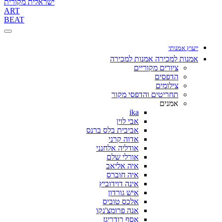
ישראלית מקורית
ART
BEAT
ייעוץ אמנותי
אמנות למכירה
אמנות למכירה
ציורים מקוריים
הדפסים
צילומים
תחריטים והדפסי מקור
אמנים
ika
אבי לוין
אביבית בלס ברנס
אדוה קרני
אודליה אלחנני
אורלי שלם
איה אליאב
איה חוברס
אינה דוידוביץ
איש גורדון
אלכס טוביס
אנה פרומצ'נקו
אסף רודריגז