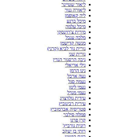
ליאור שטיינר
ליאורה גנור
ליה קאופמן
מיכל ברנע
מיכל עלמה
מירית צ'רוינסקי
מלכה ענבל
מנשה קדישמן
נורית גור לביא (קרני)
נורית שני
ניבה הרסגור הנדין
נילי אריאלי
נינו הרמן
נעה ארבל
נעמה סגל
נעמי לינזן
נעמי מנדל
עידית גולדצויג
עירית רבינוביץ
פטריסיה אברמוביץ
פמלה סילבר
קרן פרגו
רונית גורביץ'
רותי בן יעקב
רינת קישוני