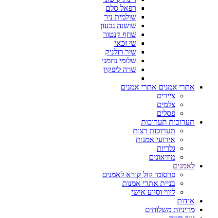
רפאל סלם
שולמית ניר
שושנה גבעון
שחף קנטור
שי זכאי
שיר רולניק
שלומי נחמני
שרה ליפקין
אתרי אמנים
אתרי אמנים
ציירים
צלמים
פסלים
תערוכות
תערוכות
תערוכות רצות
אירועי אמנות
גלריות
מוזיאונים
לאמנים
פרסומי קול קורא לאמנים
בניית אתרי אמנות
ליווי וסיוע אישי
אודות
מדיניות משלוחים