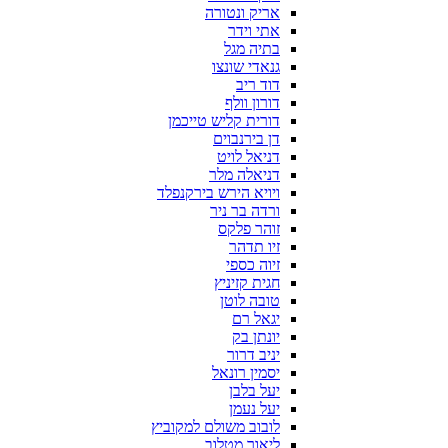
אריק ונטורה
אתי וידר
בתיה מגל
גנאדי שונצו
דוד ריב
דורון וולף
דורית קליש טייכמן
דן בירנבוים
דניאל לויט
דניאלה מלר
ויויא הירש בירקנפלד
ורדה בר ניר
זוהר פלקס
זיו תדהר
זיוה כספי
חגית קזיניץ
טובה לוטן
יגאל רם
יונתן בק
יניב דרור
יסמין רונאל
יעל בלבן
יעל נעמן
לובוב משולם למקוביץ
ליאור מטלוב