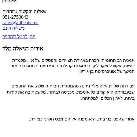
שאלות ובקשות מיוחדות
051-2750043
sales@artbeat.co.il
משלוח חינם
ניתן לבטל ולהחזיר
אודות דניאלה מלר
אמנית רב תחומית, חברה באגודת הציירים והפסלים של א”י. מלמדת
רישום, אקוורל ואקריליק, במסגרות קהילתיות ופרטיות ובמסגרת לימודי
המשך של אוניברסיטת בן-גוריון.
עבודתה של דניאלה מלר ניזונה מהמסגרת הביתית שלה. את החפצים 
שבעבודתה היא קודם כל אוספת, מכניסה לביתה, מקשטת בה את קירות 
ביתה, לארון הכלים, למלתחה.
אחרי שהפכו בני בית, היא מפנה אליהם מבט חקרני כציירת.