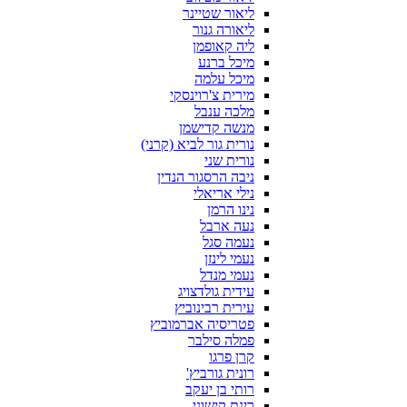
ליאור שטיינר
ליאורה גנור
ליה קאופמן
מיכל ברנע
מיכל עלמה
מירית צ'רוינסקי
מלכה ענבל
מנשה קדישמן
נורית גור לביא (קרני)
נורית שני
ניבה הרסגור הנדין
נילי אריאלי
נינו הרמן
נעה ארבל
נעמה סגל
נעמי לינזן
נעמי מנדל
עידית גולדצויג
עירית רבינוביץ
פטריסיה אברמוביץ
פמלה סילבר
קרן פרגו
רונית גורביץ'
רותי בן יעקב
רינת קישוני