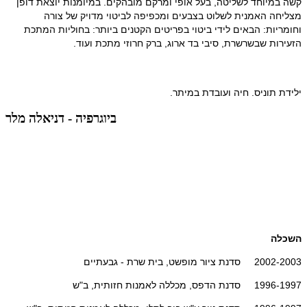
קשה במיוחד לשליטה, בעל אופי ומרקם מובהקים. במיומנות יוצאת דופן 
מצליחה האמנית לשלוט בצבעים ומכפיפה לביטוי מדויק של צורה 
וחומריות: הבאים לידי ביטוי בפריטים הקטנים ביותר: בחוליות המתכת 
הזעירות שבשרשרת, סיבי בד ארוג, ברק חרוזי מתכת ועוד.
ילידת תוניס. חיה ועובדת במיתר.
ביוגרפיה - דניאלה מלר
השכלה
2002-2003 סדנת ציור מופשט, בית שרת - גבעתיים
1996-1997 סדנת הדפס, מכללה לאמנות חזותית, ב"ש