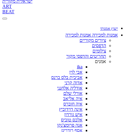
ישראלית מקורית
ART
BEAT
ייעוץ אמנותי
אמנות למכירה
אמנות למכירה
ציורים מקוריים
הדפסים
צילומים
תחריטים והדפסי מקור
אמנים
ika
אבי לוין
אביבית בלס ברנס
אדוה קרני
אודליה אלחנני
אורלי שלם
איה אליאב
איה חוברס
אינה דוידוביץ
איש גורדון
אלכס טוביס
אנה פרומצ'נקו
אסף רודריגז