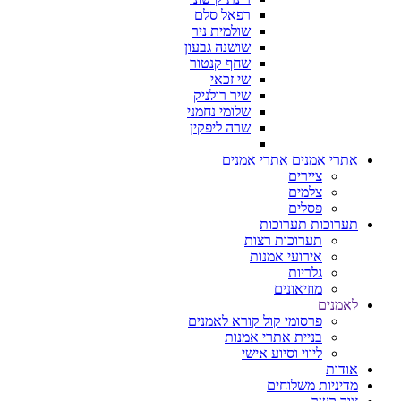
רפאל סלם
שולמית ניר
שושנה גבעון
שחף קנטור
שי זכאי
שיר רולניק
שלומי נחמני
שרה ליפקין
אתרי אמנים
אתרי אמנים
ציירים
צלמים
פסלים
תערוכות
תערוכות
תערוכות רצות
אירועי אמנות
גלריות
מוזיאונים
לאמנים
פרסומי קול קורא לאמנים
בניית אתרי אמנות
ליווי וסיוע אישי
אודות
מדיניות משלוחים