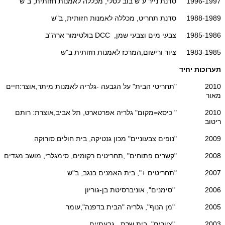
1996-1997 סדנת נייר ע"ש בוב לסלי, מכללה לאמנות חזותית, ב"ש
1988-1989 סדנת תחריט, מכללה לאמנות חזותית, ב"ש
1985-1986 צבעי מים וצבעי שמן, DCC בולטימור ארה"ב
1983-1985 ציור ורישום,המרכז לאמנות חזותית ב"ש
תערוכות יחיד
2010 "תחריטי הבית" על הגבעה -גלריה לאמנות מיתר,אוצר:חיים
מאור
2010 " כיסא=מקום" גלריה אפרטארט, תל אביב,אוצרת: רותם
ריטוב
2009 "נופים צבעוניים" מכון גנטיקה, בית חולים סורוקה
2008 "קשרים פתוחים" ,תחריטים רקומים, סימגלרי, מושב מגדים
2007 "תחריטים +", בית האמנים בנגב, ב"ש
2006 "סימנים", אוניברסיטת בן-גוריון
2005 "מן הנוף", גלריה "הבית בדפנה",עומר
2003 "ציורים", בית שרת , גבעתיים