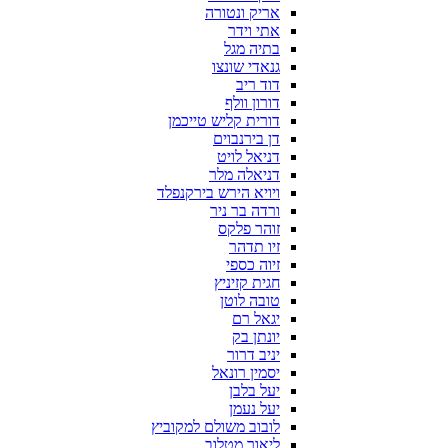
אריק ונטורה
אתי וידר
בתיה מגל
גנאדי שונצו
דוד ריב
דורון וולף
דורית קליש טייכמן
דן בירנבוים
דניאל לויט
דניאלה מלר
ויויא הירש בירקנפלד
ורדה בר ניר
זוהר פלקס
זיו תדהר
זיוה כספי
חגית קזיניץ
טובה לוטן
יגאל רם
יונתן בק
יניב דרור
יסמין רונאל
יעל בלבן
יעל נעמן
לובוב משולם למקוביץ
ליאור מטלוב