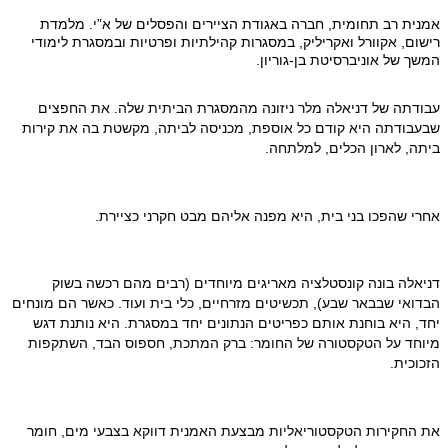
אמנית רב תחומית, חברה באגודת הציירים והפסלים של א”י. מלמדת
רישום, אקוורל ואקריליק, במסגרות קהילתיות ופרטיות ובמסגרת לימודי
המשך של אוניברסיטת בן-גוריון.
עבודתה של דניאלה מלר ניזונה מהמסגרת הביתית שלה. את החפצים 
שבעבודתה היא קודם כל אוספת, מכניסה לביתה, מקשטת בה את קירות 
ביתה, לארון הכלים, למלתחה.
אחרי שהפכו בני בית, היא מפנה אליהם מבט חקרני כציירת.
דניאלה בונה קונסטלציה מאריגים מיוחדים (רבים מהם רכשה בשוק 
הבדואי שבבאר שבע), תכשיטים מזרחיים, כלי בית ועוד. כאשר הם מונחים 
יחד, היא בוחנת אותם כפריטים הנתונים יחד במסגרת. היא נותנת דגש 
מיוחד על הטקסטורה של החומר: ברק המתכת, חספוס הבד, השתקפות 
הזכוכית.
את החקירות הטקסטוריאליות מבצעת האמנית דווקא בצבעי מים, חומר 