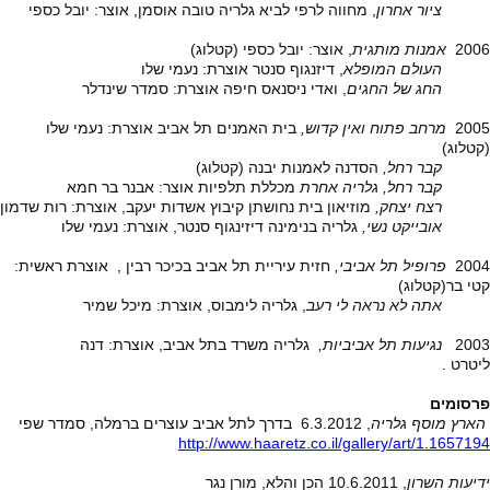
ציור אחרון
, מחווה לרפי לביא גלריה טובה אוסמן, אוצר: יובל כספי
2006
אמנות מותגית
, אוצר: יובל כספי (קטלוג)
העולם המופלא
, דיזנגוף סנטר אוצרת: נעמי שלו
החג של החגים
, ואדי ניסנאס חיפה אוצרת: סמדר שינדלר
2005
מרחב פתוח ואין קדוש,
בית האמנים תל אביב אוצרת: נעמי שלו
(קטלוג)
קבר רחל,
הסדנה לאמנות יבנה (קטלוג)
קבר רחל,
גלריה אחרת
מכללת תלפיות אוצר: אבנר בר חמא
רצח יצחק,
מוזיאון בית נחושתן קיבוץ אשדות יעקב, אוצרת: רות שדמון
אובייקט נשי,
גלריה בנימינה דיזינגוף סנטר, אוצרת: נעמי שלו
2004
פרופיל תל אביבי,
חזית עיריית תל אביב בכיכר רבין , אוצרת ראשית:
קטי בר(קטלוג)
אתה לא נראה לי רעב
, גלריה לימבוס, אוצרת: מיכל שמיר
2003
נגיעות תל אביביות,
גלריה משרד בתל אביב, אוצרת: דנה
ליטרט .
פרסומים
הארץ מוסף גלריה
, 6.3.2012 בדרך לתל אביב עוצרים ברמלה, סמדר שפי
http://www.haaretz.co.il/gallery/art/1.1657194
ידיעות השרון
, 10.6.2011 הכן והלא, מורן נגר