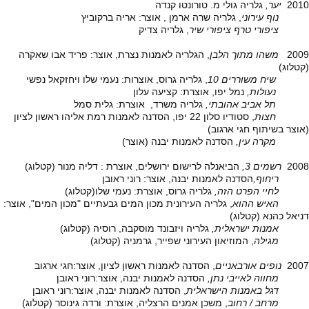
2010
יער,
גלריה גולי מ. טורונטו קנדה
נוף עירוני
, גלריה שרה ארמן , אוצר: אריה ברקוביץ
ציפורי טרף ציפורי שיר
, גלריה צדיק
2009
משהו מתוך הלבן
, הגלריה לאמנות נצרת, אוצר: פריד אבו שאקרה
(קטלוג)
שיח משוררים 10
, גלריה גרוס, אוצרות: נעמי שלו ויחזקאל נפשי
נעולות,
נמל יפו, אוצרת: קציעה עלון
תל אביב אהובתי,
גלריה משרד, אוצרת: גלית סמל
חצות
, סטודיו סלון 22 יפו, הסדנה לאמנות רמת אליהו ראשון לציון
(אוצר בשיתוף חגי ארגוב)
מקרה עין,
הסדנה לאמנות יבנה (אוצר)
2008
רשמים 3,
הביאנלה לרישום ירושלים, אוצרת : דליה מנור (קטלוג)
ריחוף,
הסדנה לאמנות יבנה, אוצר: רוני ראובן
לחיי הפרט הזה,
גלריה גרוס, אוצרת: נעמי שלו(קטלוג)
האיש ההוא
, גלריה העירונית מכון המים גבעתיים "מכון המים", אוצר:
דניאל כהנא (קטלוג)
אמנות ישראלית,
גלריה ויזבונד מוסקבה, רוסיה (קטלוג)
מגילה
, המוזיאון העירוני שפייר, גרמניה (קטלוג)
2007
נופים אורבאניים
, הסדנה לאמנות ראשון לציון, אוצר:חגי ארגוב
מחווה לאייבי נתן,
הסדנה לאמנות יבנה, אוצר:רוני ראובן
דגל באמנות הישראלית
, הסדנה לאמנות יבנה, אוצר:רוני ראובן
מרחב / רחוב
, משכן אמנים הרצליה, אוצרת: ורדה גינוסר (קטלוג)