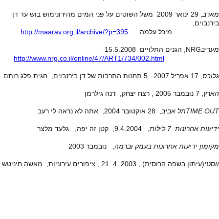
מארב
, 29 ינואר 2009 משל השוטים על פני המים מהירונימוש בוש עד דן
בירנבוים,
מיכל עלמה
http://maarav.org.il/archive/?p=395
מעריב
NRG
, הגנים התלויים 15.5.2008
http://www.nrg.co.il/online/47/ART1/734/002.html
גלובס
, 17 אפריל 2007 5 תחנות התרבות של דן בירנבוים, חגית פלג רותם
הארץ
, 7 נובמבר 2005 , רצח יצחק, דנה גילרמן
TIME OUT
תל אביב
, 28 אוקטובר 2004, אתה לא נראה לי רעב
ידיעות אחרונות 7 לילות
, 9.4.2004, קטן זה יפה, גלעד מלצר
מקומון ידיעות אחרונות בעמק וברמה
, נובמבר 2003
ווסטי
(עיתון בשפה הרוסית) , 2003. 4 .21 , ציפורים עירוניות, מאשה חיניטש