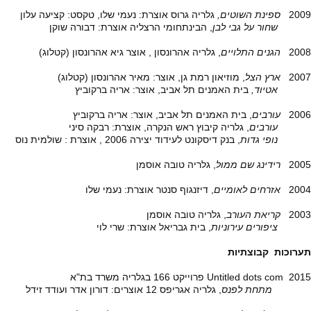
2009
ספינת השוטים,
גלריה גרוס אוצרת: נעמי שלו, טקסט: קציעה עלון
שחור על גבי לבן
, הבינתחומי הרצליה אוצרת: דבורה שוקן
2008
הגנים התלויים
, גלריה אהרונסון , אוצר גיא אהרונסון (קטלוג)
2007
ארץ הצל
, מוזיאון רמת גן, אוצר: מאיר אהרונסון (קטלוג)
אטיוד,
בית האמנים תל אביב, אוצר: אריה ברקוביץ
2006
עורבים
, בית האמנים תל אביב, אוצר: אריה ברקוביץ
עורבים
, גלריה קיבוץ ראש הנקרה, אוצרת: רבקה סיני
נופי גדות
, בנק דיסקונט לעידוד יצירה 2006 , אוצרת : שולמית נוס
2005
רידינג שם ממול
, גלריה טובה אוסמן
2004
אזרחים לאומיים
, דיזנגוף סנטר אוצרת: נעמי שלו
2003
קריאת העורב
, גלריה טובה אוסמן
ציפורים עירוניות
, בית גבריאל אוצרת: שרי לוי
תערוכות קבוצתיות
2015 Untitled dots com פרוייקט 166 בגלריה משרד בת"א
מתחת לפנס
, גלריה אגריפס 12 אוצרים: דורון אדר ועודד זידל