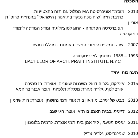
השכלה
2013 מוסמך אוניברסיטה MA מסלול עם תזה בהצטיינות.
כתיבת תזה "שיח נוכח נפקד בתיאטרון הישראלי" בהנחיית פרופ' דן
אוריין.
אוניברסיטה הפתוחה - החוג לסוציולוגיה ומדע המדינה לימודי
דמוקרטיה.
2007 שנה חמישית לימודי המשך באמנות - מכללת מנשר
1993 – 1988 מוסמך לארכיטקטורה .
BACHELOR OF ARCH. PRATT INSTITUTE N.Y.C
תערוכות יחיד
2015
אינדקס
, גלריה דואק משכנות שאננים. אוצרת: רז סמירה
עורב לנוף, גלריה אחרת מכללת תלפיות. אוצר אבנר בר חמא
2013
מבט של עורב
, מוזיאון בית אורי ורמי נחושתן. אוצרת: רות שדמון
2012
דיונות ,
בבית האמנים ת"א, אוצר: חגי שגב
2011
עומס תנועה
, קיר אמן בית תמי אוצרת: כרמית בלומנזון
2010
שנורגריסט
, גלריה צדיק