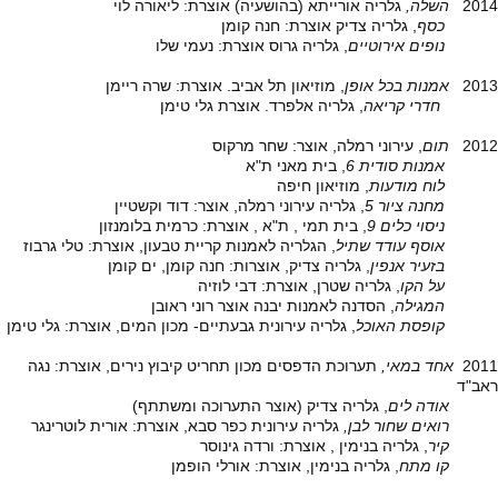
2014
השלה,
גלריה אורייתא (בהושעיה) אוצרת: ליאורה לוי
כסף
, גלריה צדיק אוצרת: חנה קומן
נופים אירוטיים
, גלריה גרוס אוצרת: נעמי שלו
2013
אמנות בכל אופן
, מוזיאון תל אביב. אוצרת: שרה ריימן
חדרי קריאה
, גלריה אלפרד. אוצרת גלי טימן
2012
תום
, עירוני רמלה, אוצר: שחר מרקוס
אמנות סודית 6
, בית מאני ת"א
לוח מודעות
, מוזיאון חיפה
מחנה ציור 5
, גלריה עירוני רמלה, אוצר: דוד וקשטיין
ניסוי כלים 9
, בית תמי , ת"א , אוצרת: כרמית בלומנזון
אוסף עודד שתיל
, הגלריה לאמנות קריית טבעון, אוצרת: טלי גרבוז
בזעיר אנפין
, גלריה צדיק, אוצרות: חנה קומן, ים קומן
על הקו
, גלריה שטרן, אוצרת: דבי לוזיה
המגילה
, הסדנה לאמנות יבנה אוצר רוני ראובן
קופסת האוכל
, גלריה עירונית גבעתיים- מכון המים, אוצרת: גלי טימן
2011
אחד במאי,
תערוכת הדפסים מכון תחריט קיבוץ נירים, אוצרת: נגה
ראב"ד
אודה לים
, גלריה צדיק (אוצר התערוכה ומשתתף)
רואים שחור לבן,
גלריה עירונית כפר סבא, אוצרת: אורית לוטרינגר
קיר
, גלריה בנימין , אוצרת: ורדה גינוסר
קו מתח
, גלריה בנימין, אוצרת: אורלי הופמן