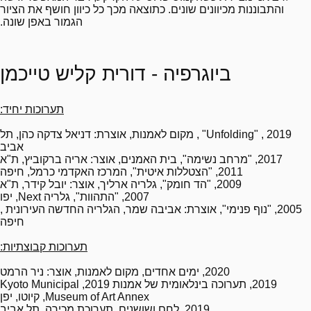
והתבוננות מכיוונים שונים. כתוצאה מכך כל כיוון חושף את הציור
הגמור באפן שונה.
ביוגרפיה - דורית קליש טייכמן
תערוכות יחיד:
2019 , "
Unfolding
" , מקום לאמנות, אוצרת: דניאל צדקה כהן, תל
אביב
2017, "מרחב נשימה", בית האמנים, אוצר: אריה ברקוביץ, ת"א
2011, "הצטללות איטית", המרכז האקדמי כרמל, חיפה
2009, "הד חומק", גלריה ארליך, אוצר: יובל קידר, ת"א
2007, "התהוות", גלריה
Next
, יפו
2005, "נוף פנימי", אוצרת: אביבה שמר, הגלריה החדשה העירונית ,
חיפה
תערוכות קבוצתיות:
2020, ימים אחדים, מקום לאמנות, אוצר: ניר הרמט
2019, תערוכה בינלאומית של אמנות 2019,
Kyoto Municipal
Museum of Art Annex
, קיוטו, יפן
2019, לחם ושושנים, תערוכת מכירה, תל אביב