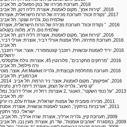
2018, תערוכת מכירה של בנק הפועלים, תל אביב
2018, "קירות אמן", מקום לאמנות, אוצרת: דליה דנון, תל אביב
2017, "נקודת זכות" תערוכת מכירה של הרוח הישראלית, אוצרות
שולמית נוס, גלריה שנקר, תל אביב
2016, " נקודת זכות" תערוכת מכירה של הרוח הישראלית, אוצרת
שולמית נוס, ת"א, מלווה בקטלוג
2016, "קירות אמן" ,מקום לאמנות, אוצרת: דליה דנון, תל אביב
2016, תערוכת פתיחה, חלל אמנות אורלי דביר, אוצרת: אורלי דביר,
תל אביב
2016, יריד לאמנות עכשווית, רוזנבך קונטמפוררי, אוצר: אורי רוזנבך,
ירושלים
2016, "מרחקים מתקרבים", פלורנטין 45, אוצרות: גילת אלקסלסי,
ורה פילפול, תל אביב
2016, תערוכה מתחלפת וקבוצתית, גלריה
Art Market
, אוצר: מוטי
אברמוביץ, תל אביב
2016, "אפיקומן", מקום לאמנות, אוצר: ניר הרמת, תל אביב
2014,
"קו סיוע", גלריה על הצוק, אוצרת: דיתה לירון, נתניה
2013, "על כנפי השקטי", האנגר ,2 אוצרות: רחל זיו, אורלי דרובל, נמל
יפו, תל אביב
2011, מכירה פומבית של אמנות ישראלית, אגודת עלם, ניו יורק
2011, "אורבניות בויתקין", האנגר לאמנות עכשווית, אוצרת: אסנת
ישראלי, כפר ויתקין
2009, תערוכת קיץ, גלריה ארליך, אוצרת: שרה ארליך, תל אביב,
2009, במסגרת "אוהבים אומנות", שד' חן, אוצרת: מעין נבו, תל אביב
2009, תערוכת מכירה קבוצתית למען עמותת "יד מנחם", נמל תל