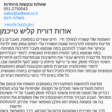
שאלות ובקשות מיוחדות
051-2750043
sales@artbeat.co.il
משלוח חינם
ניתן לבטל ולהחזיר
אודות דורית קליש טייכמן
האמנות שלי קשורה למהלך חיי. חיים עשירים במסעות, מעברים בין
מדינות וחשיפה לתרבויות שונות השאירו עליי חותם עמוק מאז ילדותי
ובעיקר את הצורך להתבונן במה שנמצא מעבר לתרבות מסוימת-
במה שנמצא בתוך ההוויה הפנימית האנושית. לימודי הבודהיזם
ותרגול מדיטציה הדגישו עבורי את החשיבות שבמודעות לרגע ולחוויית
השינוי הבלתי פוסק, טאי צ'י וריקוד פיתחו בי קשב לגוף ולתנועה שבו.
לימודי פסיכולוגיה יונגיאנית סיפקו התבוננות לעומק התופעות
הנפשיות שבתוכי ואת היכולת להכיל ניגודים המצויים בחוויה האנושית.
כל אלה באים לידי ביטוי בהתהוות הציורים.
מודעות לתחושות המתעוררות במעמקים חושפת את קיומם של
כוחות מנוגדים אשר מוכלים על הקנווס. שקיפויות של צבע מגלות
רבדים של תנועה פנימית והשינוי הבלתי פוסק מועבר על ידי משיכות
המכחול. הצבע הנבחר ומידת האינטנסיביות שלו משקפים את ההוויה
בה אני נמצאת באותו רגע והלבן מאפשר אוויר ומרחב להתחלות
חדשות.
לרב אני מציירת כשהקנווס פרוס על הקרקע, דבר המאפשר גישה