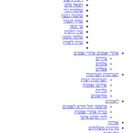
רפאל סלם
שולמית ניר
שושנה גבעון
שחף קנטור
שי זכאי
שיר רולניק
שלומי נחמני
שרה ליפקין
אתרי אמנים
אתרי אמנים
ציירים
צלמים
פסלים
תערוכות
תערוכות
תערוכות רצות
אירועי אמנות
גלריות
מוזיאונים
לאמנים
פרסומי קול קורא לאמנים
בניית אתרי אמנות
ליווי וסיוע אישי
אודות
מדיניות משלוחים