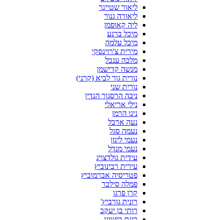
ליאור שטיינר
ליאורה גנור
ליה קאופמן
מיכל ברנע
מיכל עלמה
מירית צ'רוינסקי
מלכה ענבל
מנשה קדישמן
נורית גור לביא (קרני)
נורית שני
ניבה הרסגור הנדין
נילי אריאלי
נינו הרמן
נעה ארבל
נעמה סגל
נעמי לינזן
נעמי מנדל
עידית גולדצויג
עירית רבינוביץ
פטריסיה אברמוביץ
פמלה סילבר
קרן פרגו
רונית גורביץ'
רותי בן יעקב
רינת קישוני