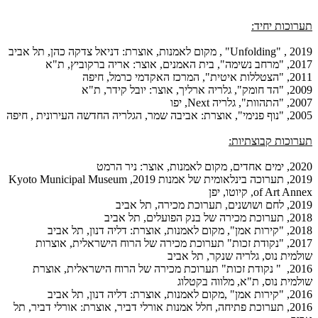
תערוכות יחיד:
2019 , "
Unfolding
" , מקום לאמנות, אוצרת: דניאל צדקה כהן, תל אביב
2017, "מרחב נשימה", בית האמנים, אוצר: אריה ברקוביץ, ת"א
2011, "הצטללות איטית", המרכז האקדמי כרמל, חיפה
2009, "הד חומק", גלריה ארליך, אוצר: יובל קידר, ת"א
2007, "התהוות", גלריה
Next
, יפו
2005, "נוף פנימי", אוצרת: אביבה שמר, הגלריה החדשה העירונית , חיפה
תערוכות קבוצתיות:
2020, ימים אחדים, מקום לאמנות, אוצר: ניר הרמט
2019, תערוכה בינלאומית של אמנות 2019,
Kyoto Municipal Museum
of Art Annex
, קיוטו, יפן
2019, לחם ושושנים, תערוכת מכירה, תל אביב
2018, תערוכת מכירה של בנק הפועלים, תל אביב
2018, "קירות אמן", מקום לאמנות, אוצרת: דליה דנון, תל אביב
2017, "נקודת זכות" תערוכת מכירה של הרוח הישראלית, אוצרות
שולמית נוס, גלריה שנקר, תל אביב
2016, " נקודת זכות" תערוכת מכירה של הרוח הישראלית, אוצרת
שולמית נוס, ת"א, מלווה בקטלוג
2016, "קירות אמן" ,מקום לאמנות, אוצרת: דליה דנון, תל אביב
2016, תערוכת פתיחה, חלל אמנות אורלי דביר, אוצרת: אורלי דביר, תל