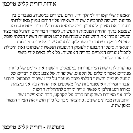
אודות דורית קליש טייכמן
האמנות שלי קשורה למהלך חיי. חיים עשירים במסעות, מעברים בין
מדינות וחשיפה לתרבויות שונות השאירו עליי חותם עמוק מאז ילדותי
ובעיקר את הצורך להתבונן במה שנמצא מעבר לתרבות מסוימת- במה
שנמצא בתוך ההוויה הפנימית האנושית. לימודי הבודהיזם ותרגול מדיטציה
הדגישו עבורי את החשיבות שבמודעות לרגע ולחוויית השינוי הבלתי פוסק,
טאי צ'י וריקוד פיתחו בי קשב לגוף ולתנועה שבו. לימודי פסיכולוגיה
יונגיאנית סיפקו התבוננות לעומק התופעות הנפשיות שבתוכי ואת היכולת
להכיל ניגודים המצויים בחוויה האנושית. כל אלה באים לידי ביטוי
בהתהוות הציורים.
מודעות לתחושות המתעוררות במעמקים חושפת את קיומם של כוחות
מנוגדים אשר מוכלים על הקנווס. שקיפויות של צבע מגלות רבדים של
תנועה פנימית והשינוי הבלתי פוסק מועבר על ידי משיכות המכחול. הצבע
הנבחר ומידת האינטנסיביות שלו משקפים את ההוויה בה אני נמצאת
באותו רגע והלבן מאפשר אוויר ומרחב להתחלות חדשות.
לרב אני מציירת כשהקנווס פרוס על הקרקע, דבר המאפשר גישה
והתבוננות מכיוונים שונים. כתוצאה מכך כל כיוון חושף את הציור הגמור
באפן שונה.
ביוגרפיה - דורית קליש טייכמן