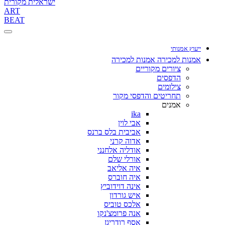
ישראלית מקורית
ART
BEAT
ייעוץ אמנותי
אמנות למכירה
אמנות למכירה
ציורים מקוריים
הדפסים
צילומים
תחריטים והדפסי מקור
אמנים
ika
אבי לוין
אביבית בלס ברנס
אדוה קרני
אודליה אלחנני
אורלי שלם
איה אליאב
איה חוברס
אינה דוידוביץ
איש גורדון
אלכס טוביס
אנה פרומצ'נקו
אסף רודריגז