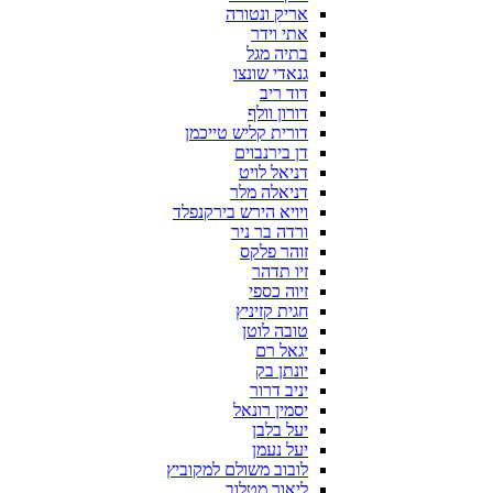
אריק ונטורה
אתי וידר
בתיה מגל
גנאדי שונצו
דוד ריב
דורון וולף
דורית קליש טייכמן
דן בירנבוים
דניאל לויט
דניאלה מלר
ויויא הירש בירקנפלד
ורדה בר ניר
זוהר פלקס
זיו תדהר
זיוה כספי
חגית קזיניץ
טובה לוטן
יגאל רם
יונתן בק
יניב דרור
יסמין רונאל
יעל בלבן
יעל נעמן
לובוב משולם למקוביץ
ליאור מטלוב