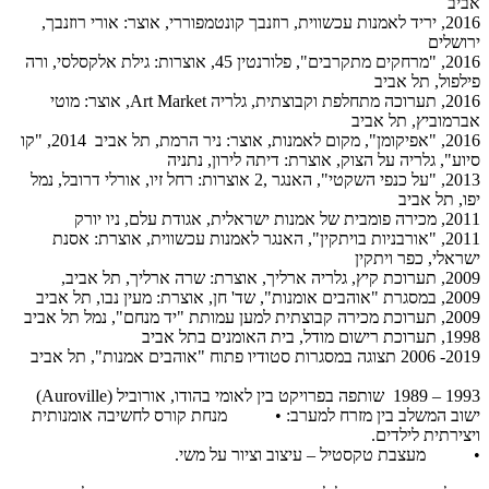
אביב
2016, יריד לאמנות עכשווית, רוזנבך קונטמפוררי, אוצר: אורי רוזנבך,
ירושלים
2016, "מרחקים מתקרבים", פלורנטין 45, אוצרות: גילת אלקסלסי, ורה
פילפול, תל אביב
2016, תערוכה מתחלפת וקבוצתית, גלריה
Art Market
, אוצר: מוטי
אברמוביץ, תל אביב
2016, "אפיקומן", מקום לאמנות, אוצר: ניר הרמת, תל אביב
2014, "קו
סיוע", גלריה על הצוק, אוצרת: דיתה לירון, נתניה
2013, "על כנפי השקטי", האנגר ,2 אוצרות: רחל זיו, אורלי דרובל, נמל
יפו, תל אביב
2011, מכירה פומבית של אמנות ישראלית, אגודת עלם, ניו יורק
2011, "אורבניות בויתקין", האנגר לאמנות עכשווית, אוצרת: אסנת
ישראלי, כפר ויתקין
2009, תערוכת קיץ, גלריה ארליך, אוצרת: שרה ארליך, תל אביב,
2009, במסגרת "אוהבים אומנות", שד' חן, אוצרת: מעין נבו, תל אביב
2009, תערוכת מכירה קבוצתית למען עמותת "יד מנחם", נמל תל אביב
1998, תערוכת רישום מודל, בית האומנים בתל אביב
2019- 2006 תצוגה במסגרות סטודיו פתוח "אוהבים אמנות", תל אביב
1993 – 1989 שותפה בפרויקט בין לאומי בהודו, אורוביל (
Auroville
)
ישוב המשלב בין מזרח למערב: • מנחת קורס לחשיבה אומנותית
ויצירתית לילדים.
• מעצבת טקסטיל – עיצוב וציור על משי.