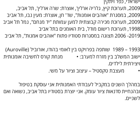
ישראלי, כפר ויתקין
2009, תערוכת קיץ, גלריה ארליך, אוצרת: שרה ארליך, תל אביב,
2009, במסגרת "אוהבים אומנות", שד' חן, אוצרת: מעין נבו, תל אביב
2009, תערוכת מכירה קבוצתית למען עמותת "יד מנחם", נמל תל אביב
1998, תערוכת רישום מודל, בית האומנים בתל אביב
2019- 2006 תצוגה במסגרות סטודיו פתוח "אוהבים אמנות", תל אביב
1993 – 1989 שותפה בפרויקט בין לאומי בהודו, אורוביל (
Auroville
)
ישוב המשלב בין מזרח למערב: • מנחת קורס לחשיבה אומנותית
ויצירתית לילדים.
• מעצבת טקסטיל – עיצוב וציור על משי.
במהלך השנים במקביל לעבודתי האמנותית אני עוסקת בטיפול
ובהנחיית סדנאות ציור עומק. אני יוצרת בסטודיו בתל אביב, נשואה ואם
לשניים.