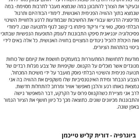
ובעיקר את הצורך להתבונן במה שנמצא מעבר לתרבות מסוימת- במה
שנמצא בתוך ההוויה הפנימית האנושית. לימודי הבודהיזם ותרגול
מדיטציה הדגישו עבורי את החשיבות שבמודעות לרגע ולחוויית השינוי
הבלתי פוסק, טאי צ'י וריקוד פיתחו בי קשב לגוף ולתנועה שבו. לימודי
פסיכולוגיה יונגיאנית סיפקו התבוננות לעומק התופעות הנפשיות שבתוכי
ואת היכולת להכיל ניגודים המצויים בחוויה האנושית. כל אלה באים לידי
ביטוי בהתהוות הציורים.
מודעות לתחושות המתעוררות במעמקים חושפת את קיומם של כוחות
מנוגדים אשר מוכלים על הקנווס. שקיפויות של צבע מגלות רבדים של
תנועה פנימית והשינוי הבלתי פוסק מועבר על ידי משיכות המכחול.
הצבע הנבחר ומידת האינטנסיביות שלו משקפים את ההוויה בה אני
נמצאת באותו רגע והלבן מאפשר אוויר ומרחב להתחלות חדשות.
לרב אני מציירת כשהקנווס פרוס על הקרקע, דבר המאפשר גישה
והתבוננות מכיוונים שונים. כתוצאה מכך כל כיוון חושף את הציור הגמור
באפן שונה.
ביוגרפיה - דורית קליש טייכמן