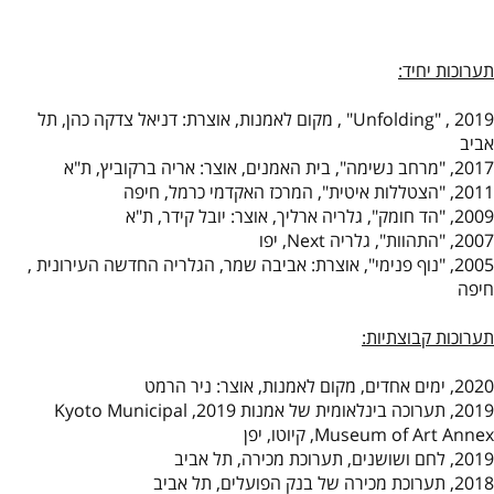
תערוכות יחיד:
2019 , "
Unfolding
" , מקום לאמנות, אוצרת: דניאל צדקה כהן, תל
אביב
2017, "מרחב נשימה", בית האמנים, אוצר: אריה ברקוביץ, ת"א
2011, "הצטללות איטית", המרכז האקדמי כרמל, חיפה
2009, "הד חומק", גלריה ארליך, אוצר: יובל קידר, ת"א
2007, "התהוות", גלריה
Next
, יפו
2005, "נוף פנימי", אוצרת: אביבה שמר, הגלריה החדשה העירונית ,
חיפה
תערוכות קבוצתיות:
2020, ימים אחדים, מקום לאמנות, אוצר: ניר הרמט
2019, תערוכה בינלאומית של אמנות 2019,
Kyoto Municipal
Museum of Art Annex
, קיוטו, יפן
2019, לחם ושושנים, תערוכת מכירה, תל אביב
2018, תערוכת מכירה של בנק הפועלים, תל אביב