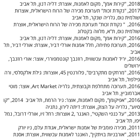
2018, "קירות אמן", מקום לאמנות, אוצרת: דליה דנון, תל אביב
2017, "נקודת זכות" תערוכת מכירה של הרוח הישראלית, אוצרות
שולמית נוס, גלריה שנקר, תל אביב
2016, " נקודת זכות" תערוכת מכירה של הרוח הישראלית, אוצרת
שולמית נוס, ת"א, מלווה בקטלוג
2016, "קירות אמן" ,מקום לאמנות, אוצרת: דליה דנון, תל אביב
2016, תערוכת פתיחה, חלל אמנות אורלי דביר, אוצרת: אורלי דביר, תל
אביב
2016, יריד לאמנות עכשווית, רוזנבך קונטמפוררי, אוצר: אורי רוזנבך,
ירושלים
2016, "מרחקים מתקרבים", פלורנטין 45, אוצרות: גילת אלקסלסי, ורה
פילפול, תל אביב
2016, תערוכה מתחלפת וקבוצתית, גלריה
Art Market
, אוצר: מוטי
אברמוביץ, תל אביב
2016, "אפיקומן", מקום לאמנות, אוצר: ניר הרמת, תל אביב
2014, "קו
סיוע", גלריה על הצוק, אוצרת: דיתה לירון, נתניה
2013, "על כנפי השקטי", האנגר ,2 אוצרות: רחל זיו, אורלי דרובל, נמל
יפו, תל אביב
2011, מכירה פומבית של אמנות ישראלית, אגודת עלם, ניו יורק
2011, "אורבניות בויתקין", האנגר לאמנות עכשווית, אוצרת: אסנת