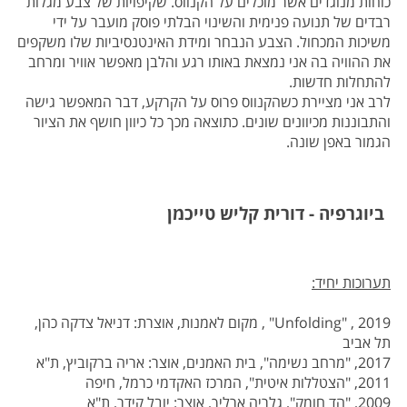
כוחות מנוגדים אשר מוכלים על הקנווס. שקיפויות של צבע מגלות
רבדים של תנועה פנימית והשינוי הבלתי פוסק מועבר על ידי
משיכות המכחול. הצבע הנבחר ומידת האינטנסיביות שלו משקפים
את ההוויה בה אני נמצאת באותו רגע והלבן מאפשר אוויר ומרחב
להתחלות חדשות.
לרב אני מציירת כשהקנווס פרוס על הקרקע, דבר המאפשר גישה
והתבוננות מכיוונים שונים. כתוצאה מכך כל כיוון חושף את הציור
הגמור באפן שונה.
ביוגרפיה - דורית קליש טייכמן
תערוכות יחיד:
2019 , "
Unfolding
" , מקום לאמנות, אוצרת: דניאל צדקה כהן,
תל אביב
2017, "מרחב נשימה", בית האמנים, אוצר: אריה ברקוביץ, ת"א
2011, "הצטללות איטית", המרכז האקדמי כרמל, חיפה
2009, "הד חומק", גלריה ארליך, אוצר: יובל קידר, ת"א