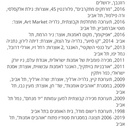
רוזנבך, ירושלים
2016, "מרחקים מתקרבים", פלורנטין 45, אוצרות: גילת אלקסלסי,
ורה פילפול, תל אביב
2016, תערוכה מתחלפת וקבוצתית, גלריה
Art Market
, אוצר:
מוטי אברמוביץ, תל אביב
2016, "אפיקומן", מקום לאמנות, אוצר: ניר הרמת, תל
אביב
2014, "קו סיוע", גלריה על הצוק, אוצרת: דיתה לירון, נתניה
2013, "על כנפי השקטי", האנגר ,2 אוצרות: רחל זיו, אורלי דרובל,
נמל יפו, תל אביב
2011, מכירה פומבית של אמנות ישראלית, אגודת עלם, ניו יורק
2011, "אורבניות בויתקין", האנגר לאמנות עכשווית, אוצרת: אסנת
ישראלי, כפר ויתקין
2009, תערוכת קיץ, גלריה ארליך, אוצרת: שרה ארליך, תל אביב,
2009, במסגרת "אוהבים אומנות", שד' חן, אוצרת: מעין נבו, תל
אביב
2009, תערוכת מכירה קבוצתית למען עמותת "יד מנחם", נמל תל
אביב
1998, תערוכת רישום מודל, בית האומנים בתל אביב
2019- 2006 תצוגה במסגרות סטודיו פתוח "אוהבים אמנות", תל
אביב