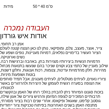
50 * 40 ס"מ
מידות
העבודה נמכרה
אודות איש גורדון
אמן רב תחומי.
צייר, אוצר, מעצב, צלם, ומוסיקאי, נותן לנו כאן הצצה קטנה לעולם
הציור העשיר בדימויים נפלאים, דמויות מעניינות, נופים ושפע של
נשים וארוטיקה.
הדמויות הנשיות ביצירותיו מצוירות בחן, באהבה וברגישות רבה.
שילוב מעניין של כתמי צבע וקווים שניכר בהם שנעשו בתנועות מכחול
מהירות. חלק מהדמויות עדינות, צנומות, רכות וענוגות, וחלקן דשנות,
בוטות ושופעות מיניות.
ציוריו נועזים, לעיתים מטלטלים, לעיתים מענגים, אבל תמיד סוחפים
את הצופה בסערה רגשית לעומקן של היצירות ולהרהורים באשר
לכוונותיו.
בזכות סגנונו המיוחד ניתן להבחין בהלכי רוחו של האמן ובהקשרים
תרבותיים המזכירים לצופה המיומן והרגיש ציורים של אגון שילה,
גוסטב קלימט, שאגאל ופיקאסו. אחרי שנים רבות בציור מסורתי,
מתנסה האמן בשנים האחרונות בפיתוח טכניקות ציור ייחודיות