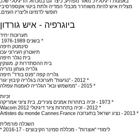
באמנות דיגיטלית. מאוד מפתיע, כיצד גם במכחול הדיגיטלי שלו,
מצליח איש להיות משוחרר מכבלי המדיה ולתת ביטוי אקספרסיבי
חופשי לדמיונו וליצריו העזים.
ביוגרפיה - איש גורדון
תערוכות יחיד
* בשנים 1976-1989
סינמטק חיפה
תיאטרון העירוני עכו
בית נגלר חיפה
בית ההסתדרות ק. מוצקין
גלריה געתון נהריה
גלריה קפה “פנס בודד” חיפה
* 2012 - “נגיעות” תערוכה בגלריה קיבוץ יגור
* 2015 - “ממשמש ובא” הגלריה לאמנות עפולה
זכיות
* 1973 - זכיה בתחרות אמנים צעירים, בית ציוני אמריקה
* 2012 - זכיה בתחרות ציור דיגיטלי 2012 Wacom
* 2013 - נציג ישראל בתערוכה Artistes du monde Cannes France
השכלה פורמלית
* 2016-17 - לימודי “אוצרות” - מכללת סמינר הקיבוצים