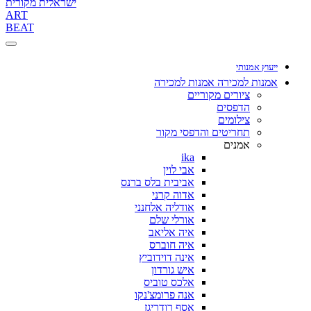
ישראלית מקורית
ART
BEAT
ייעוץ אמנותי
אמנות למכירה
אמנות למכירה
ציורים מקוריים
הדפסים
צילומים
תחריטים והדפסי מקור
אמנים
ika
אבי לוין
אביבית בלס ברנס
אדוה קרני
אודליה אלחנני
אורלי שלם
איה אליאב
איה חוברס
אינה דוידוביץ
איש גורדון
אלכס טוביס
אנה פרומצ'נקו
אסף רודריגז