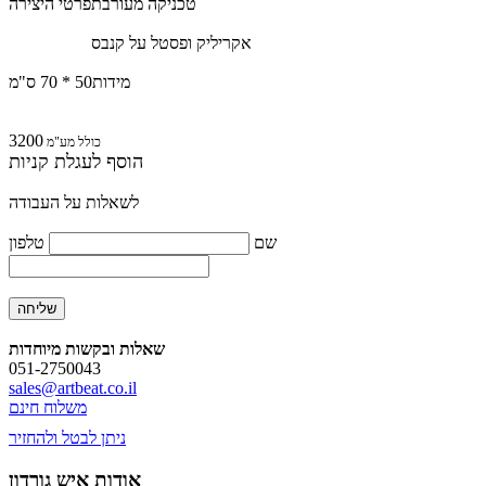
טכניקה מעורבת
פרטי היצירה
אקריליק ופסטל על קנבס
מידות
50 * 70 ס"מ
3200
כולל מע"מ
הוסף לעגלת קניות
לשאלות על העבודה
שם
טלפון
שאלות ובקשות מיוחדות
051-2750043
sales@artbeat.co.il
משלוח חינם
ניתן לבטל ולהחזיר
אודות איש גורדון