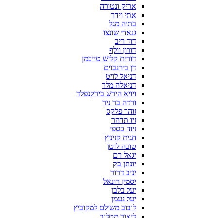
אריק ונטורה
אתי וידר
בתיה מגל
גנאדי שונצו
דוד ריב
דורון וולף
דורית קליש טייכמן
דן בירנבוים
דניאל לויט
דניאלה מלר
ויויא הירש בירקנפלד
ורדה בר ניר
זוהר פלקס
זיו תדהר
זיוה כספי
חגית קזיניץ
טובה לוטן
יגאל רם
יונתן בק
יניב דרור
יסמין רונאל
יעל בלבן
יעל נעמן
לובוב משולם למקוביץ
ליאור מטלוב