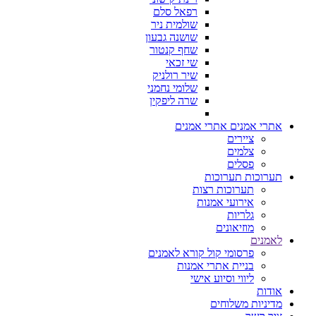
רפאל סלם
שולמית ניר
שושנה גבעון
שחף קנטור
שי זכאי
שיר רולניק
שלומי נחמני
שרה ליפקין
אתרי אמנים
אתרי אמנים
ציירים
צלמים
פסלים
תערוכות
תערוכות
תערוכות רצות
אירועי אמנות
גלריות
מוזיאונים
לאמנים
פרסומי קול קורא לאמנים
בניית אתרי אמנות
ליווי וסיוע אישי
אודות
מדיניות משלוחים