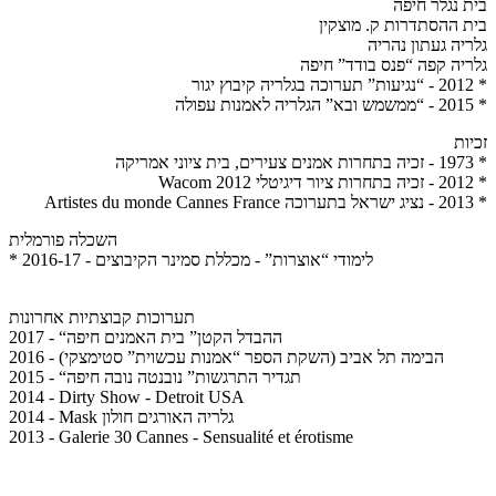
בית נגלר חיפה
בית ההסתדרות ק. מוצקין
גלריה געתון נהריה
גלריה קפה “פנס בודד” חיפה
* 2012 - “נגיעות” תערוכה בגלריה קיבוץ יגור
* 2015 - “ממשמש ובא” הגלריה לאמנות עפולה
זכיות
* 1973 - זכיה בתחרות אמנים צעירים, בית ציוני אמריקה
* 2012 - זכיה בתחרות ציור דיגיטלי 2012 Wacom
* 2013 - נציג ישראל בתערוכה Artistes du monde Cannes France
השכלה פורמלית
* 2016-17 - לימודי “אוצרות” - מכללת סמינר הקיבוצים
תערוכות קבוצתיות אחרונות
2017 - “ההבדל הקטן” בית האמנים חיפה
2016 - הבימה תל אביב (השקת הספר “אמנות עכשוית” סטימצקי)
2015 - “תגדיר התרגשות” נובנטה נובה חיפה
2014 - Dirty Show - Detroit USA
2014 - Mask גלריה האורגים חולון
2013 - Galerie 30 Cannes - Sensualité et érotisme