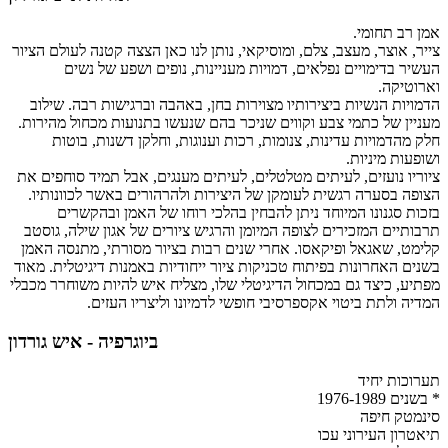
אמן רב תחומי.
צייר, אוצר, מעצב, צלם, ומוסיקאי, נותן לנו כאן הצצה קטנה לעולם הציור
העשיר בדימויים נפלאים, דמויות מעניינות, נופים ושפע של נשים
וארוטיקה.
הדמויות הנשיות ביצירותיו מצוירות בחן, באהבה וברגישות רבה. שילוב
מעניין של כתמי צבע וקווים שניכר בהם שנעשו בתנועות מכחול מהירות.
חלק מהדמויות עדינות, צנומות, רכות וענוגות, וחלקן דשנות, בוטות
ושופעות מיניות.
ציוריו נועזים, לעיתים מטלטלים, לעיתים מענגים, אבל תמיד סוחפים את
הצופה בסערה רגשית לעומקן של היצירות ולהרהורים באשר לכוונותיו.
בזכות סגנונו המיוחד ניתן להבחין בהלכי רוחו של האמן ובהקשרים
תרבותיים המזכירים לצופה המיומן והרגיש ציורים של אגון שילה, גוסטב
קלימט, שאגאל ופיקאסו. אחרי שנים רבות בציור מסורתי, מתנסה האמן
בשנים האחרונות בפיתוח טכניקות ציור ייחודיות באמנות דיגיטלית. מאוד
מפתיע, כיצד גם במכחול הדיגיטלי שלו, מצליח איש להיות משוחרר מכבלי
המדיה ולתת ביטוי אקספרסיבי חופשי לדמיונו וליצריו העזים.
ביוגרפיה - איש גורדון
תערוכות יחיד
* בשנים 1976-1989
סינמטק חיפה
תיאטרון העירוני עכו