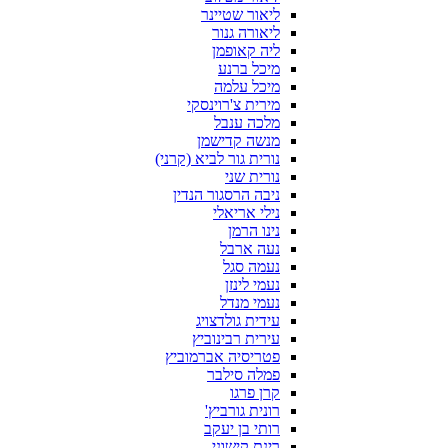
ליאור שטיינר
ליאורה גנור
ליה קאופמן
מיכל ברנע
מיכל עלמה
מירית צ'רוינסקי
מלכה ענבל
מנשה קדישמן
נורית גור לביא (קרני)
נורית שני
ניבה הרסגור הנדין
נילי אריאלי
נינו הרמן
נעה ארבל
נעמה סגל
נעמי לינזן
נעמי מנדל
עידית גולדצויג
עירית רבינוביץ
פטריסיה אברמוביץ
פמלה סילבר
קרן פרגו
רונית גורביץ'
רותי בן יעקב
רינת קישוני