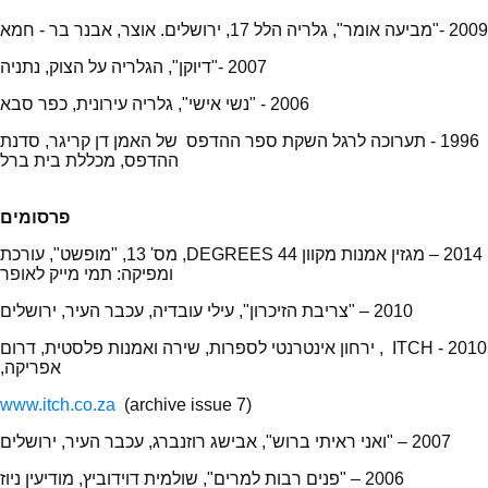
2009 -"מביעה אומר", גלריה הלל 17, ירושלים. אוצר, אבנר בר - חמא
2007 -"דיוקן", הגלריה על הצוק, נתניה
2006 - "נשי אישי", גלריה עירונית, כפר סבא
1996 - תערוכה לרגל השקת ספר ההדפס של האמן דן קריגר, סדנת
ההדפס, מכללת בית ברל
פרסומים
2014 – מגזין אמנות מקוון 44 DEGREES, מס' 13, "מופשט", עורכת
ומפיקה: תמי מייק לאופר
2010 – "צריבת הזיכרון", עילי עובדיה, עכבר העיר, ירושלים
2010 - ITCH , ירחון אינטרנטי לספרות, שירה ואמנות פלסטית, דרום
אפריקה,
www.itch.co.za
(archive issue 7)
2007 – "ואני ראיתי ברוש", אבישג רוזנברג, עכבר העיר, ירושלים
2006 – "פנים רבות למרים", שולמית דוידוביץ, מודיעין ניוז