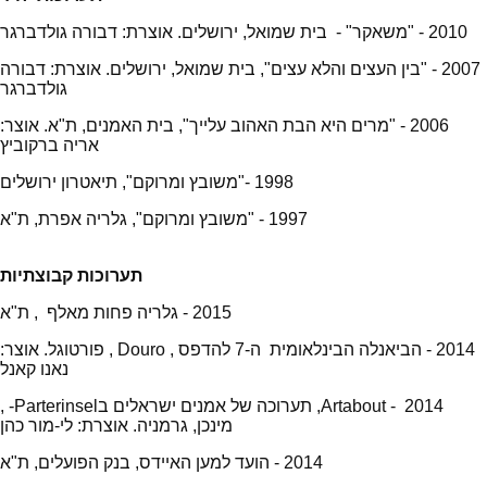
2010 - "משאקר" - בית שמואל, ירושלים. אוצרת: דבורה גולדברגר
2007 - "בין העצים והלא עצים", בית שמואל, ירושלים. אוצרת: דבורה
גולדברגר
2006 - "מרים היא הבת האהוב עלייך", בית האמנים, ת"א. אוצר:
אריה ברקוביץ
1998 -"משובץ ומרוקם", תיאטרון ירושלים
1997 - "משובץ ומרוקם", גלריה אפרת, ת"א
תערוכות קבוצתיות
2015 - גלריה פחות מאלף , ת"א
2014 - הביאנלה הבינלאומית ה-7 להדפס , Douro , פורטוגל. אוצר:
נאנו קאנל
2014 - Artabout, תערוכה של אמנים ישראלים בParterinsel- ,
מינכן, גרמניה. אוצרת: לי-מור כהן
2014 - הועד למען האיידס, בנק הפועלים, ת"א