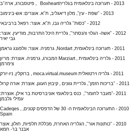
2013 - תערוכה בינלאומית בגלריהBoxheart , פיטסבורג, ארה"ב
2013 - "שפת - עין", מלון דיאגליב, ת"א. אוצרים: אש-בינימוב
2012 - "כסות" גלריה גבו, ת"א. אוצר: רפאל ברביבאי
2012 - "אשה- הגלוי והנסתר", גלריית היכל התרבות, מודיעין. אוצר:
גבי יאיר
2011 - תערוכה בינלאומית, Nordart, גרמניה. אוצר: וולפגנג גראמן
2011 - גלריה בינלאומית , Marziart המבורג, גרמניה. אוצרת: מריון
צימרמן
2011 - גלריה וירטואלית moca.virtual.museum , ברוקלין, ניו-יורק
2011 - "בריכות הזמן", גלריית גוונים , קיבוץ העוגן. אוצרת: אורה קרול
2011 -"מעבר לחומר", כנס בינלאומי אוניברסיטת בר אילן. אוצרת:
עמילי גלבמן
2010 - התערוכה הבינלאומית ה- 30 של הדפסים קטנים, Cadeqes ,
Spain
2010 - "כותונות אור", הגלריה האחרת, מכללת תלפיות, חולון, אוצר
אבנר בר- חמא