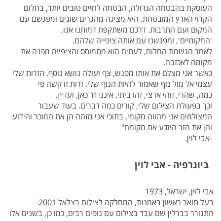
העוסקת בהבטחה הגדולה, הבטחה לחיים טובים יותר, בחלום
הקרוי הארץ המובטחת. היא מציגה מהגרים שונים ומפגשם עם
המקום ועם התרבות. דרכם משתקפת דמותנו אנו,
'המקומיים', ומפגשנו עם אותה ציפייה שלהם.
לאחר הגשמת החלום, לעתים הוא מתמוסס והציפייה מפנה את
מקומה לאכזבה.
כאשר אני מצלם את אותו מפגש, צף ועולה נושא נוסף. הזרות שלי
עצמי אל מול נוף שאמור להיות הנוף שלי. זרות זו קשה פי
כמה, שהרי, זוהי ארצי, זהו ביתי. אינני זר כאן, ועדיין.
וכך בפעולת הצילום שלי, קורים כמה דברים. בעוד שעבור
המצולמים אני מהווה מקומי, בתוכי אני מזהה הן את המוכר והידוע
והן את הזר היודע את מקומם"
-אבי לוין.
ביוגרפיה - אבי לוין
אבי לוין, ישראל, 1973
בעל תואר ראשון באמנות, המחלקה לצילום בצלאל 2001
התגורר בברלין שם עבד בצילום עם גופים רבים, כמו כן, בשנים אלו